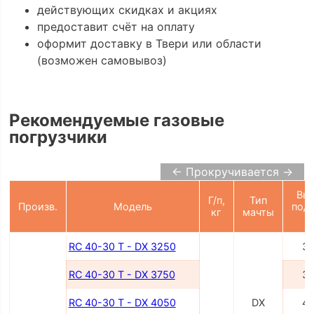
действующих скидках и акциях
предоставит счёт на оплату
оформит доставку в Твери или области
(возможен самовывоз)
Рекомендуемые газовые
погрузчики
← Прокручивается →
Вы
Г/п,
Тип
Произв.
Модель
под
кг
мачты
RC 40-30 T - DX 3250
3
RC 40-30 T - DX 3750
3
RC 40-30 T - DX 4050
DX
4