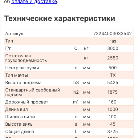
об
оплате и доставке
.
Технические характеристики
Артикул
72244003033542
Тип
газ
Г/п
Q
кг
3000
Остаточная
кг
2550
грузоподъемность
Центр загрузки
c
мм
500
Тип мачты
TX
Высота подъема
h3
мм
5425
Стандартный свободный
h2
мм
1875
подъем
Дорожный просвет
m1
мм
160
Длина вил
l
мм
1000
Ширина вилы
e
мм
100
Высота вилы
s
мм
45
Общая длина
L
мм
3725