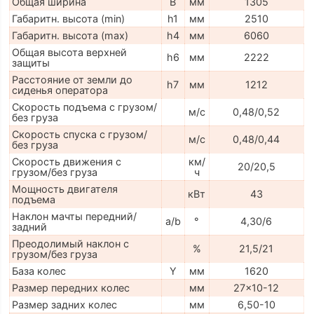
Общая ширина
B
мм
1305
Габаритн. высота (min)
h1
мм
2510
Габаритн. высота (max)
h4
мм
6060
Общая высота верхней
h6
мм
2222
защиты
Расстояние от земли до
h7
мм
1212
сиденья оператора
Скорость подъема с грузом/
м/с
0,48/0,52
без груза
Скорость спуска с грузом/
м/с
0,48/0,44
без груза
Скорость движения с
км/
20/20,5
грузом/без груза
ч
Мощность двигателя
кВт
43
подъема
Наклон мачты передний/
a/b
°
4,30/6
задний
Преодолимый наклон с
%
21,5/21
грузом/без груза
База колес
Y
мм
1620
Размер передних колес
мм
27x10-12
Размер задних колес
мм
6,50-10