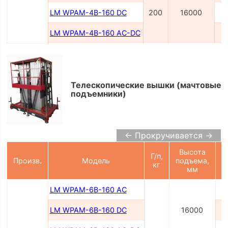
LM WPAM-4B-160 DC
200
16000
LM WPAM-4B-160 AC-DC
2
Телескопические вышки (мачтовые
подъемники)
← Прокручивается →
Высота
Г/п,
П
Произв.
Модель
подъема,
кг
мм
LM WPAM-6B-160 AC
LM WPAM-6B-160 DC
16000