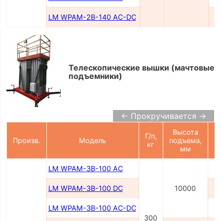
LM WPAM-2B-140 AC-DC
Телескопические вышки (мачтовые
подъемники)
← Прокручивается →
Высота
Г/п,
П
Произв.
Модель
подъема,
кг
мм
LM WPAM-3B-100 AC
LM WPAM-3B-100 DC
10000
LM WPAM-3B-100 AC-DC
2
300