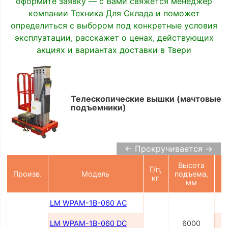
оформите заявку — с Вами свяжется менеджер
компании Техника Для Склада и поможет
определиться с выбором под конкретные условия
эксплуатации, расскажет о ценах, действующих
акциях и вариантах доставки в Твери
Телескопические вышки (мачтовые
подъемники)
← Прокручивается →
Высота
Г/п,
П
Произв.
Модель
подъема,
кг
мм
LM WPAM-1B-060 AC
LM WPAM-1B-060 DC
6000