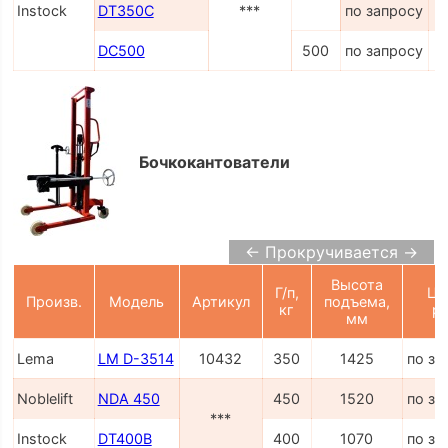
Instock
DT350C
***
по запросу
DC500
500
по запросу
Бочкокантователи
← Прокручивается →
Высота
Г/п,
Це
Произв.
Модель
Артикул
подъема,
кг
ру
мм
Lema
LM D-3514
10432
350
1425
по за
Noblelift
NDA 450
450
1520
по за
***
Instock
DT400B
400
1070
по за