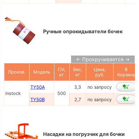
Ручные опрокидыватели бочек
← Прокручивается →
Г/п,
Вес,
Цена,
В
Произв.
Модель
кг
кг
руб.
Корзину
TY50A
3,3
по запросу
Instock
500
TY50B
2,7
по запросу
Насадки на погрузчик для бочки