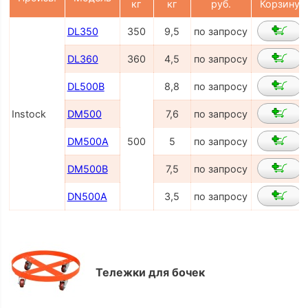
кг
кг
руб.
Корзину
DL350
350
9,5
по запросу
DL360
360
4,5
по запросу
DL500B
8,8
по запросу
Instock
DM500
7,6
по запросу
DM500A
500
5
по запросу
DM500B
7,5
по запросу
DN500A
3,5
по запросу
Тележки для бочек