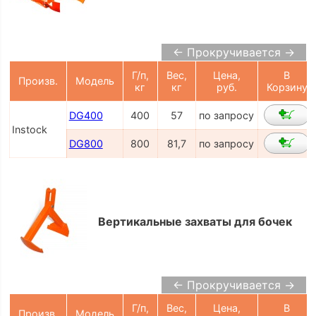
← Прокручивается →
Г/п,
Вес,
Цена,
В
Произв.
Модель
кг
кг
руб.
Корзину
DG400
400
57
по запросу
Instock
DG800
800
81,7
по запросу
Вертикальные захваты для бочек
← Прокручивается →
Г/п,
Вес,
Цена,
В
Произв.
Модель