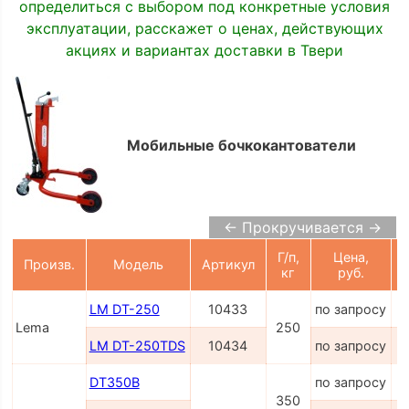
определиться с выбором под конкретные условия
эксплуатации, расскажет о ценах, действующих
акциях и вариантах доставки в Твери
Мобильные бочкокантователи
← Прокручивается →
Г/п,
Цена,
Произв.
Модель
Артикул
кг
руб.
LM DT-250
10433
по запросу
Lema
250
LM DT-250TDS
10434
по запросу
DT350B
по запросу
350