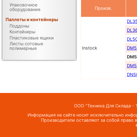
Упаковочное
Произв.
оборудование
Паллеты и контейнеры
DL3
Поддоны
DL3
Контейнеры
Пластиковые ящики
DL5
Листы сотовые
Instock
DM5
полимерные
DM5
DM5
DN5
ООО "Техника Для Склада - Т
Информация на сайте носит исключительно инфор
Производители оставляют за собой право в