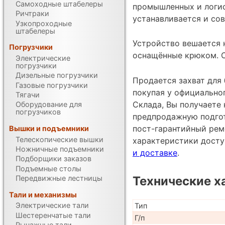
Самоходные штабелеры
промышленных и логис
Ричтраки
устанавливается и со
Узкопроходные
штабелеры
Устройство вешается н
Погрузчики
оснащённые крюком. С
Электрические
погрузчики
Дизельные погрузчики
Продается захват для 
Газовые погрузчики
покупая у официально
Тягачи
Склада, Вы получаете 
Оборудование для
погрузчиков
предпродажную подгот
пост-гарантийный рем
Вышки и подъемники
Телескопические вышки
характеристики дост
Ножничные подъемники
и доставке
.
Подборщики заказов
Подъемные столы
Технические х
Передвижные лестницы
Тали и механизмы
Электрические тали
Тип
Шестеренчатые тали
Г/п
Рычажные тали