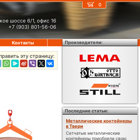
0
кое шоссе 6/1, офис 16
+7 (903) 801-56-06
Производители:
Контакты
править эту страницу:
Последние статьи:
Металлические контейнеры
в Твери
Сетчатые металлические
контейнеры приобрели свою