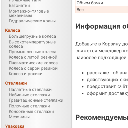
Объем бочки
Вагонетки
Вес
Монтажно-тяговые
механизмы
Гидравлические краны
Информация об
Колеса
Большегрузные колеса
Высокотемпературные
Добавьте в Корзину д
колеса
свяжется менеджер ко
Промышленные колеса
наиболее подходящей 
Колеса с литой резиной
Пневматические колеса
Колеса с серой резиной
расскажет об ан
Колеса и ролики
действующих ски
Стеллажи
предоставит счёт
Паллетные стеллажи
оформит доставку
Набивные стеллажи
Гравитационные стеллажи
Полочные стеллажи
Консольные стеллажи
Рекомендуемые
Мезонины
Упаковка