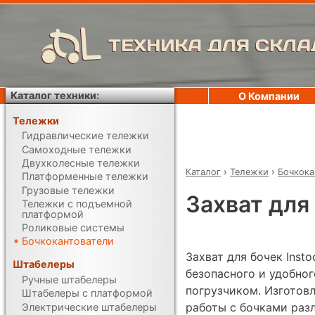
ТЕХНИКА ДЛЯ СКЛА
Каталог техники:
О Компании
Тележки
Гидравлические тележки
Самоходные тележки
Двухколесные тележки
Каталог
›
Тележки
›
Бочкока
Платформенные тележки
Грузовые тележки
Захват для
Тележки с подъемной
платформой
Роликовые системы
Бочкокантователи
Захват для бочек Inst
Штабелеры
безопасного и удобно
Ручные штабелеры
погрузчиком. Изготовл
Штабелеры с платформой
работы с бочками раз
Электрические штабелеры