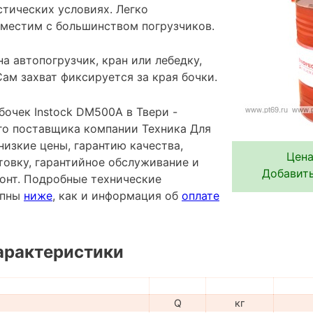
тических условиях. Легко
вместим с большинством погрузчиков.
а автопогрузчик, кран или лебедку,
ам захват фиксируется за края бочки.
бочек Instock DM500A в Твери -
го поставщика компании Техника Для
низкие цены, гарантию качества,
Цена
овку, гарантийное обслуживание и
Добавить
онт. Подробные технические
упны
ниже
, как и информация об
оплате
арактеристики
Q
кг