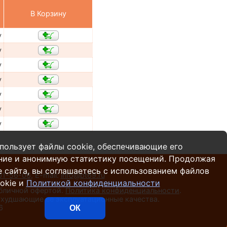
В Корзину
у
у
у
у
у
у
у
пользует файлы cookie, обеспечивающие его
ние и анонимную статистику посещений. Продолжая
 сайта, вы соглашаетесь с использованием файлов
01-56-06
,
E-mail:
info@pt69.ru
okie и
Политикой конфиденциальности
убличной офертой.
Политика конфиденциальности
.
 ухудшающие ее эксплуатационные качества.
6
ОК