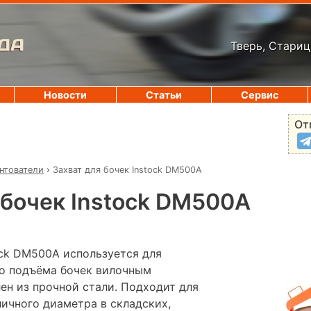
ДА
Тверь, Стариц
Новости
Статьи
Сервис
От
нтователи
›
Захват для бочек Instock DM500A
 бочек Instock DM500A
ock DM500A используется для
го подъёма бочек вилочным
ен из прочной стали. Подходит для
личного диаметра в складских,