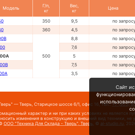
Г/п,
Вес,
Модель
Цена
кг
кг
50
350
9,5
по запрос
60
360
4,5
по запрос
00B
8,8
по запрос
00
7,6
по запрос
00A
500
5
по запрос
00B
7,5
по запрос
00A
3,5
по запрос
Сайт ис
функционирова
использование
верь" — Тверь, Старицкое шоссе 6/1, офис 16,
тел.:
+7 (903) 8
co
мационный характер и ни при каких условиях не является п
носить изменения в конструкцию и внешний вид техники, не
©
ООО "Техника Для Склада - Тверь", Тверь
, ©
al-studio.ru
, 202