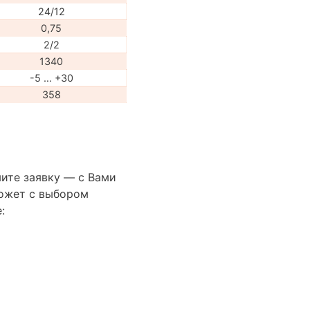
24/12
0,75
2/2
1340
-5 … +30
358
ите заявку — с Вами
ожет с выбором
: