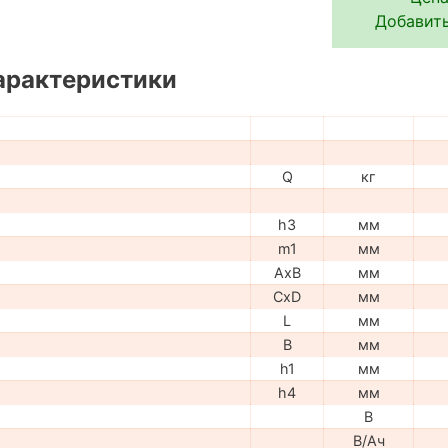
Добавить
арактеристики
Q
кг
h3
мм
m1
мм
AxB
мм
CxD
мм
L
мм
B
мм
h1
мм
h4
мм
В
В/Ач