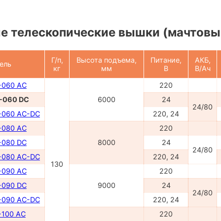
е телескопические вышки (мачтовы
Г/п,
Высота подъема,
Питание,
АКБ,
ель
кг
мм
В
В/Ач
-060 AC
220
-060 DC
6000
24
24/80
-060 AC-DC
220, 24
-080 AC
220
-080 DC
8000
24
24/80
-080 AC-DC
220, 24
130
-090 AC
220
-090 DC
9000
24
24/80
-090 AC-DC
220, 24
100 AC
220