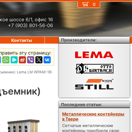
0
кое шоссе 6/1, офис 16
+7 (903) 801-56-06
Производители:
Контакты
править эту страницу:
дъемник) Lema LM WPAM-1B-
дъемник)
Последние статьи:
Металлические контейнеры
в Твери
Сетчатые металлические
контейнеры приобрели свою