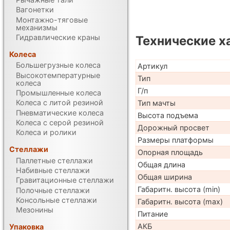
Вагонетки
Монтажно-тяговые
механизмы
Гидравлические краны
Технические х
Колеса
Большегрузные колеса
Артикул
Высокотемпературные
Тип
колеса
Г/п
Промышленные колеса
Колеса с литой резиной
Тип мачты
Пневматические колеса
Высота подъема
Колеса с серой резиной
Дорожный просвет
Колеса и ролики
Размеры платформы
Стеллажи
Опорная площадь
Паллетные стеллажи
Общая длина
Набивные стеллажи
Общая ширина
Гравитационные стеллажи
Габаритн. высота (min)
Полочные стеллажи
Консольные стеллажи
Габаритн. высота (max)
Мезонины
Питание
АКБ
Упаковка