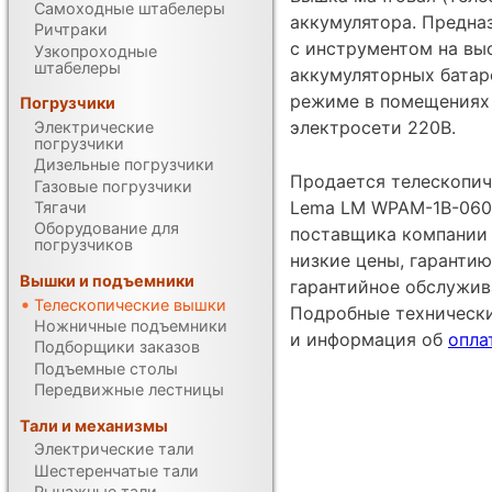
Самоходные штабелеры
аккумулятора. Предна
Ричтраки
с инструментом на выс
Узкопроходные
штабелеры
аккумуляторных батар
режиме в помещениях 
Погрузчики
электросети 220В.
Электрические
погрузчики
Дизельные погрузчики
Продается телескопич
Газовые погрузчики
Lema LM WPAM-1B-060 
Тягачи
Оборудование для
поставщика компании 
погрузчиков
низкие цены, гарантию
Вышки и подъемники
гарантийное обслужив
Телескопические вышки
Подробные техническ
Ножничные подъемники
и информация об
опла
Подборщики заказов
Подъемные столы
Передвижные лестницы
Тали и механизмы
Электрические тали
Шестеренчатые тали
Рычажные тали