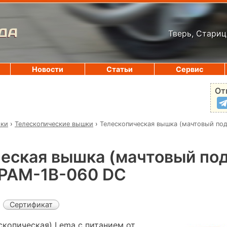
ДА
Тверь, Стариц
Новости
Статьи
Сервис
От
ики
›
Телескопические вышки
›
Телескопическая вышка (мачтовый по
еская вышка (мачтовый по
PAM-1B-060 DC
Сертификат
скопическая) Lema с питанием от