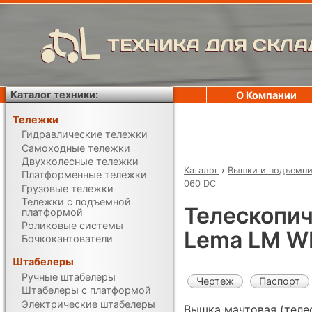
ТЕХНИКА ДЛЯ СКЛА
Каталог техники:
О Компании
Тележки
Гидравлические тележки
Самоходные тележки
Двухколесные тележки
Каталог
›
Вышки и подъемн
Платформенные тележки
060 DC
Грузовые тележки
Тележки с подъемной
Телескопич
платформой
Роликовые системы
Lema LM W
Бочкокантователи
Штабелеры
Ручные штабелеры
Чертеж
Паспорт
Штабелеры с платформой
Электрические штабелеры
Вышка мачтовая (теле