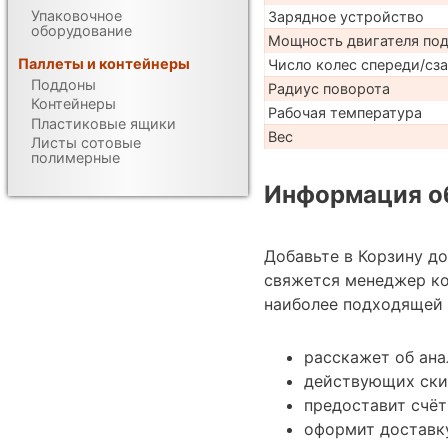
Упаковочное
Зарядное устройство
оборудование
Мощность двигателя по
Паллеты и контейнеры
Число колес спереди/сз
Поддоны
Радиус поворота
Контейнеры
Рабочая температура
Пластиковые ящики
Вес
Листы сотовые
полимерные
Информация об
Добавьте в Корзину д
свяжется менеджер ко
наиболее подходящей 
расскажет об ан
действующих ски
предоставит счёт
оформит доставку