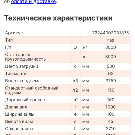
об
оплате и доставке
.
Технические характеристики
Артикул
72244003031375
Тип
газ
Г/п
Q
кг
3000
Остаточная
кг
3000
грузоподъемность
Центр загрузки
c
мм
500
Тип мачты
DX
Высота подъема
h3
мм
3750
Стандартный свободный
h2
мм
150
подъем
Дорожный просвет
m1
мм
160
Длина вил
l
мм
1000
Ширина вилы
e
мм
100
Высота вилы
s
мм
45
Общая длина
L
мм
3710