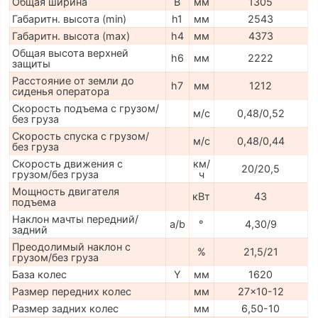
Общая ширина
B
мм
1305
Габаритн. высота (min)
h1
мм
2543
Габаритн. высота (max)
h4
мм
4373
Общая высота верхней
h6
мм
2222
защиты
Расстояние от земли до
h7
мм
1212
сиденья оператора
Скорость подъема с грузом/
м/с
0,48/0,52
без груза
Скорость спуска с грузом/
м/с
0,48/0,44
без груза
Скорость движения с
км/
20/20,5
грузом/без груза
ч
Мощность двигателя
кВт
43
подъема
Наклон мачты передний/
a/b
°
4,30/9
задний
Преодолимый наклон с
%
21,5/21
грузом/без груза
База колес
Y
мм
1620
Размер передних колес
мм
27x10-12
Размер задних колес
мм
6,50-10