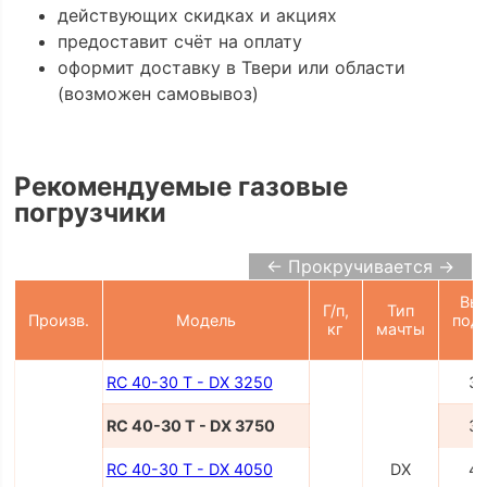
действующих скидках и акциях
предоставит счёт на оплату
оформит доставку в Твери или области
(возможен самовывоз)
Рекомендуемые газовые
погрузчики
← Прокручивается →
Вы
Г/п,
Тип
Произв.
Модель
под
кг
мачты
RC 40-30 T - DX 3250
3
RC 40-30 T - DX 3750
3
RC 40-30 T - DX 4050
DX
4