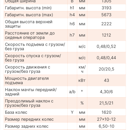
Общая ширина
B
мм
1305
Габаритн. высота (min)
h1
мм
3193
Габаритн. высота (max)
h4
мм
5673
Общая высота верхней
h6
мм
2222
защиты
Расстояние от земли до
h7
мм
1212
сиденья оператора
Скорость подъема с грузом/
м/с
0,48/0,52
без груза
Скорость спуска с грузом/
м/с
0,48/0,44
без груза
Скорость движения с
км/
20/20,5
грузом/без груза
ч
Мощность двигателя
кВт
43
подъема
Наклон мачты передний/
a/b
°
4,30/6
задний
Преодолимый наклон с
%
21,5/21
грузом/без груза
База колес
Y
мм
1620
Размер передних колес
мм
27x10-12
Размер задних колес
мм
6,50-10