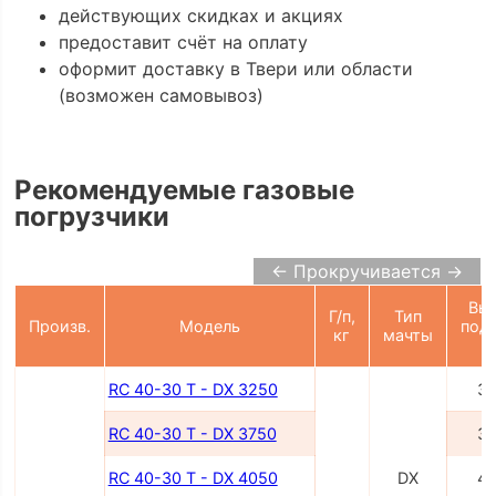
действующих скидках и акциях
предоставит счёт на оплату
оформит доставку в Твери или области
(возможен самовывоз)
Рекомендуемые газовые
погрузчики
← Прокручивается →
Вы
Г/п,
Тип
Произв.
Модель
под
кг
мачты
RC 40-30 T - DX 3250
3
RC 40-30 T - DX 3750
3
RC 40-30 T - DX 4050
DX
4