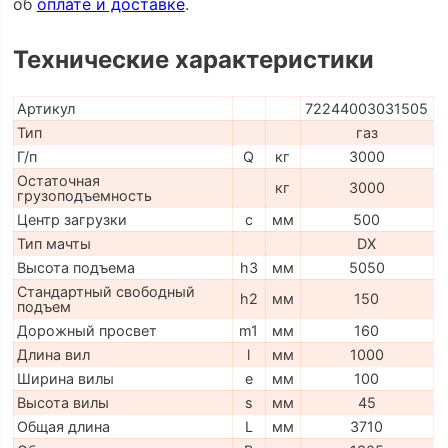
об
оплате и доставке
.
Технические характеристики
Артикул
72244003031505
Тип
газ
Г/п
Q
кг
3000
Остаточная
кг
3000
грузоподъемность
Центр загрузки
c
мм
500
Тип мачты
DX
Высота подъема
h3
мм
5050
Стандартный свободный
h2
мм
150
подъем
Дорожный просвет
m1
мм
160
Длина вил
l
мм
1000
Ширина вилы
e
мм
100
Высота вилы
s
мм
45
Общая длина
L
мм
3710