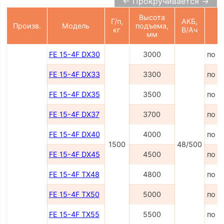
← Прокручивается →
Высота
Г/п,
АКБ,
Произв.
Модель
подъема,
Ц
кг
В/Ач
мм
FE 15-4F DX30
3000
по з
FE 15-4F DX33
3300
по з
FE 15-4F DX35
3500
по з
FE 15-4F DX37
3700
по з
FE 15-4F DX40
4000
по з
1500
48/500
FE 15-4F DX45
4500
по з
FE 15-4F TX48
4800
по з
FE 15-4F TX50
5000
по з
FE 15-4F TX55
5500
по з