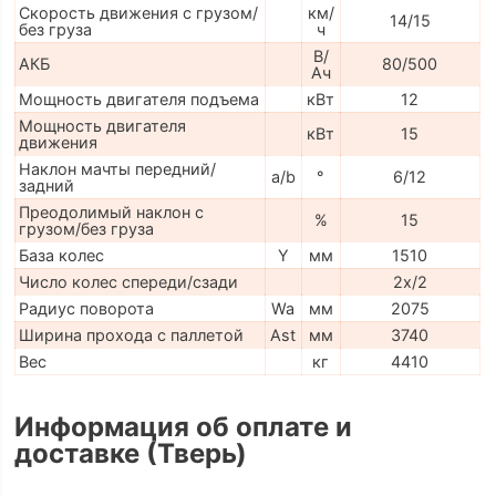
Скорость движения с грузом/
км/
14/15
без груза
ч
В/
АКБ
80/500
Ач
Мощность двигателя подъема
кВт
12
Мощность двигателя
кВт
15
движения
Наклон мачты передний/
a/b
°
6/12
задний
Преодолимый наклон с
%
15
грузом/без груза
База колес
Y
мм
1510
Число колес спереди/сзади
2x/2
Радиус поворота
Wa
мм
2075
Ширина прохода с паллетой
Ast
мм
3740
Вес
кг
4410
Информация об оплате и
доставке (Тверь)