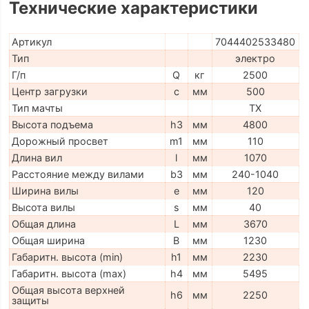
Технические характеристики
Артикул
7044402533480
Тип
электро
Г/п
Q
кг
2500
Центр загрузки
c
мм
500
Тип мачты
ТX
Высота подъема
h3
мм
4800
Дорожный просвет
m1
мм
110
Длина вил
l
мм
1070
Расстояние между вилами
b3
мм
240-1040
Ширина вилы
e
мм
120
Высота вилы
s
мм
40
Общая длина
L
мм
3670
Общая ширина
B
мм
1230
Габаритн. высота (min)
h1
мм
2230
Габаритн. высота (max)
h4
мм
5495
Общая высота верхней
h6
мм
2250
защиты