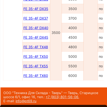
FE 35-4F DX35
3500
по з
FE 35-4F DX37
3700
по з
FE 35-4F DX40
4000
по з
3500
FE 35-4F DX45
4500
по з
FE 35-4F TX48
4800
по з
FE 35-4F TX50
5000
по з
FE 35-4F TX55
5500
по з
FE 35-4F TX60
6000
по з
ООО "Техника Для Склада - Тверь" — Тверь, Старицкое
шоссе 6/1, офис 16,
тел.:
+7 (903) 801-56-06
,
E-mail:
info@pt69.ru