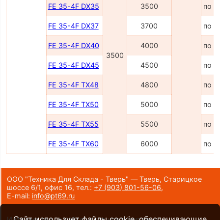
FE 35-4F DX35
3500
по з
FE 35-4F DX37
3700
по з
FE 35-4F DX40
4000
по з
3500
FE 35-4F DX45
4500
по з
FE 35-4F TX48
4800
по з
FE 35-4F TX50
5000
по з
FE 35-4F TX55
5500
по з
FE 35-4F TX60
6000
по з
ООО "Техника Для Склада - Тверь" — Тверь, Старицкое
шоссе 6/1, офис 16,
тел.:
+7 (903) 801-56-06
,
E-mail:
info@pt69.ru
Сайт использует файлы cookie, обеспечивающие
Информация на сайте носит исключительно