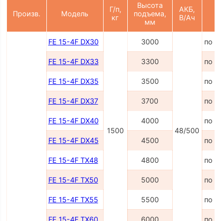
Высота
Г/п,
АКБ,
Произв.
Модель
подъема,
Ц
кг
В/Ач
мм
FE 15-4F DX30
3000
по з
FE 15-4F DX33
3300
по з
FE 15-4F DX35
3500
по з
FE 15-4F DX37
3700
по з
FE 15-4F DX40
4000
по з
1500
48/500
FE 15-4F DX45
4500
по з
FE 15-4F TX48
4800
по з
FE 15-4F TX50
5000
по з
FE 15-4F TX55
5500
по з
FE 15-4F TX60
6000
по з