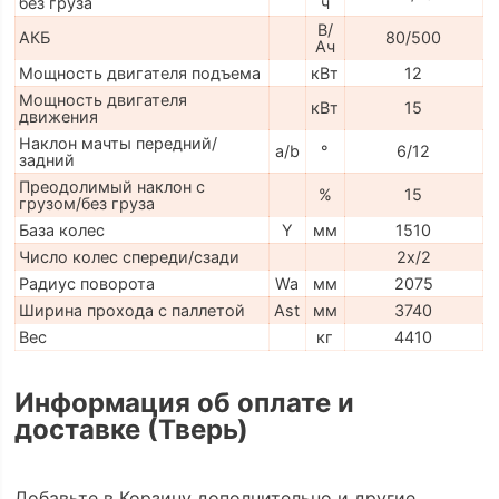
без груза
ч
В/
АКБ
80/500
Ач
Мощность двигателя подъема
кВт
12
Мощность двигателя
кВт
15
движения
Наклон мачты передний/
a/b
°
6/12
задний
Преодолимый наклон с
%
15
грузом/без груза
База колес
Y
мм
1510
Число колес спереди/сзади
2x/2
Радиус поворота
Wa
мм
2075
Ширина прохода с паллетой
Ast
мм
3740
Вес
кг
4410
Информация об оплате и
доставке (Тверь)
Добавьте в Корзину дополнительно и другие