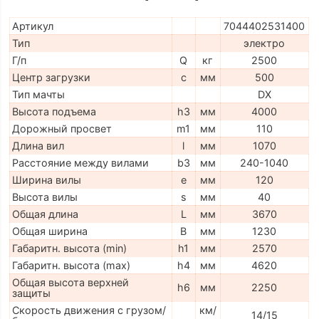
Артикул
7044402531400
Тип
электро
Г/п
Q
кг
2500
Центр загрузки
c
мм
500
Тип мачты
DX
Высота подъема
h3
мм
4000
Дорожный просвет
m1
мм
110
Длина вил
l
мм
1070
Расстояние между вилами
b3
мм
240-1040
Ширина вилы
e
мм
120
Высота вилы
s
мм
40
Общая длина
L
мм
3670
Общая ширина
B
мм
1230
Габаритн. высота (min)
h1
мм
2570
Габаритн. высота (max)
h4
мм
4620
Общая высота верхней
h6
мм
2250
защиты
Скорость движения с грузом/
км/
14/15