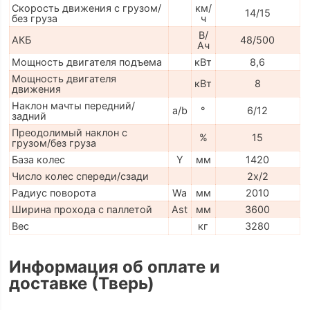
Скорость движения с грузом/
км/
14/15
без груза
ч
В/
АКБ
48/500
Ач
Мощность двигателя подъема
кВт
8,6
Мощность двигателя
кВт
8
движения
Наклон мачты передний/
a/b
°
6/12
задний
Преодолимый наклон с
%
15
грузом/без груза
База колес
Y
мм
1420
Число колес спереди/сзади
2x/2
Радиус поворота
Wa
мм
2010
Ширина прохода с паллетой
Ast
мм
3600
Вес
кг
3280
Информация об оплате и
доставке (Тверь)