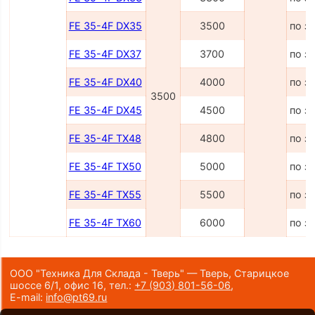
FE 35-4F DX35
3500
по з
FE 35-4F DX37
3700
по з
FE 35-4F DX40
4000
по з
3500
FE 35-4F DX45
4500
по з
FE 35-4F TX48
4800
по з
FE 35-4F TX50
5000
по з
FE 35-4F TX55
5500
по з
FE 35-4F TX60
6000
по з
ООО "Техника Для Склада - Тверь" — Тверь, Старицкое
шоссе 6/1, офис 16,
тел.:
+7 (903) 801-56-06
,
E-mail:
info@pt69.ru