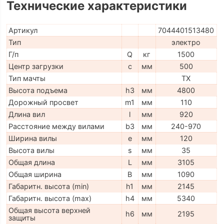
Технические характеристики
Артикул
7044401513480
Тип
электро
Г/п
Q
кг
1500
Центр загрузки
c
мм
500
Тип мачты
TX
Высота подъема
h3
мм
4800
Дорожный просвет
m1
мм
110
Длина вил
l
мм
920
Расстояние между вилами
b3
мм
240-970
Ширина вилы
e
мм
120
Высота вилы
s
мм
35
Общая длина
L
мм
3105
Общая ширина
B
мм
1090
Габаритн. высота (min)
h1
мм
2145
Габаритн. высота (max)
h4
мм
5340
Общая высота верхней
h6
мм
2195
защиты