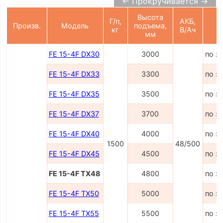
← Прокручивается →
Высота
Г/п,
АКБ,
Произв.
Модель
подъема,
Ц
кг
В/Ач
мм
FE 15-4F DX30
3000
по з
FE 15-4F DX33
3300
по з
FE 15-4F DX35
3500
по з
FE 15-4F DX37
3700
по з
FE 15-4F DX40
4000
по з
1500
48/500
FE 15-4F DX45
4500
по з
FE 15-4F TX48
4800
по з
FE 15-4F TX50
5000
по з
FE 15-4F TX55
5500
по з