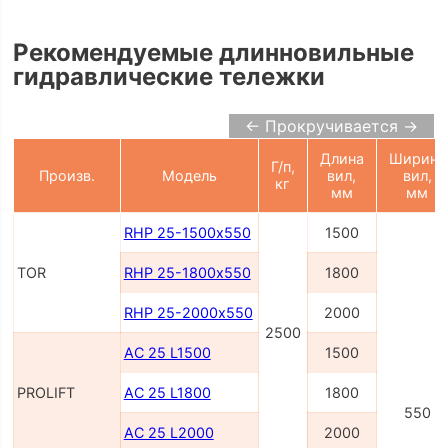
Рекомендуемые длинновильные
гидравлические тележки
← Прокручивается →
Длина
Ширина
Г/п,
Произв.
Модель
вил,
вил,
кг
мм
мм
RHP 25-1500х550
1500
TOR
RHP 25-1800х550
1800
RHP 25-2000х550
2000
2500
AC 25 L1500
1500
PROLIFT
AC 25 L1800
1800
550
AC 25 L2000
2000