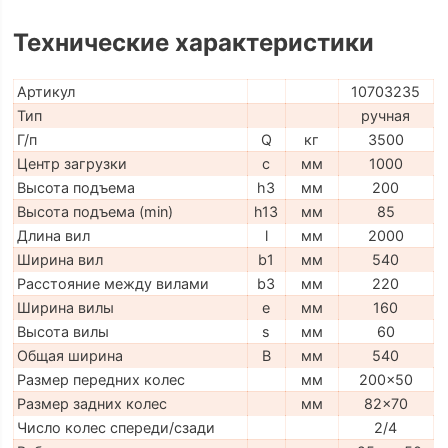
Технические характеристики
Артикул
10703235
Тип
ручная
Г/п
Q
кг
3500
Центр загрузки
c
мм
1000
Высота подъема
h3
мм
200
Высота подъема (min)
h13
мм
85
Длина вил
l
мм
2000
Ширина вил
b1
мм
540
Расстояние между вилами
b3
мм
220
Ширина вилы
e
мм
160
Высота вилы
s
мм
60
Общая ширина
B
мм
540
Размер передних колес
мм
200x50
Размер задних колес
мм
82x70
Число колес спереди/сзади
2/4