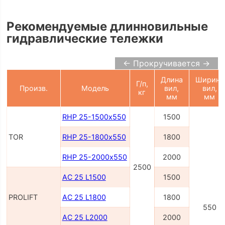
Рекомендуемые длинновильные
гидравлические тележки
← Прокручивается →
Длина
Ширина
Г/п,
Произв.
Модель
вил,
вил,
кг
мм
мм
RHP 25-1500х550
1500
TOR
RHP 25-1800х550
1800
RHP 25-2000х550
2000
2500
AC 25 L1500
1500
PROLIFT
AC 25 L1800
1800
550
AC 25 L2000
2000