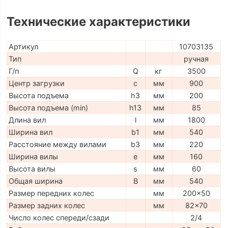
Технические характеристики
Артикул
10703135
Тип
ручная
Г/п
Q
кг
3500
Центр загрузки
c
мм
900
Высота подъема
h3
мм
200
Высота подъема (min)
h13
мм
85
Длина вил
l
мм
1800
Ширина вил
b1
мм
540
Расстояние между вилами
b3
мм
220
Ширина вилы
e
мм
160
Высота вилы
s
мм
60
Общая ширина
B
мм
540
Размер передних колес
мм
200x50
Размер задних колес
мм
82x70
Число колес спереди/сзади
2/4