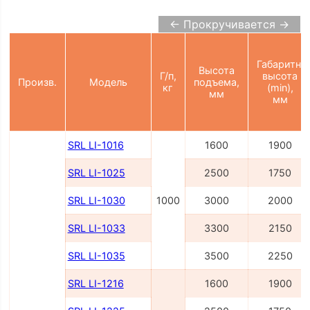
← Прокручивается →
Габаритн.
Высота
Г/п,
высота
Произв.
Модель
подъема,
кг
(min),
мм
мм
SRL LI-1016
1600
1900
SRL LI-1025
2500
1750
SRL LI-1030
1000
3000
2000
SRL LI-1033
3300
2150
SRL LI-1035
3500
2250
SRL LI-1216
1600
1900