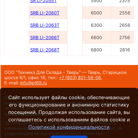
SR LI-2055Т
5500
2375
SRB LI-2060Т
6000
2556
SRB LI-2063Т
6300
2656
SRB LI-2066Т
6600
2756
SRB LI-2068Т
6800
2816
ООО "Техника Для Склада - Тверь" — Тверь, Старицкое
шоссе 6/1, офис 16,
тел.:
+7 (903) 801-56-06
,
E-mail:
info@pt69.ru
Сайт использует файлы cookie, обеспечивающие
Информация на сайте носит исключительно
информационный характер и ни при каких условиях не
его функционирование и анонимную статистику
является публичной офертой.
Политика
посещений. Продолжая использование сайта, вы
конфиденциальности
.
соглашаетесь с использованием файлов cookie и
Производители оставляют за собой право вносить
Политикой конфиденциальности
изменения в конструкцию и внешний вид техники, не
ухудшающие ее эксплуатационные качества.