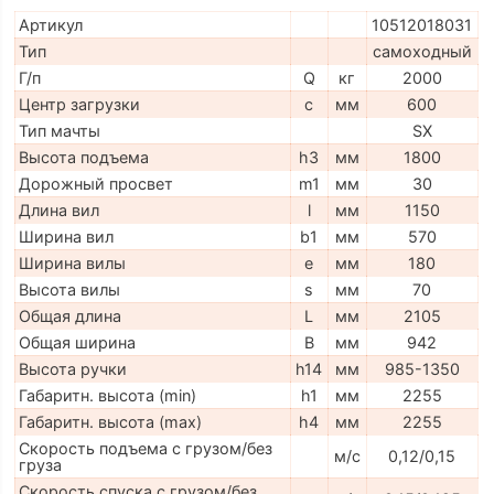
Артикул
10512018031
Тип
самоходный
Г/п
Q
кг
2000
Центр загрузки
c
мм
600
Тип мачты
SX
Высота подъема
h3
мм
1800
Дорожный просвет
m1
мм
30
Длина вил
l
мм
1150
Ширина вил
b1
мм
570
Ширина вилы
e
мм
180
Высота вилы
s
мм
70
Общая длина
L
мм
2105
Общая ширина
B
мм
942
Высота ручки
h14
мм
985-1350
Габаритн. высота (min)
h1
мм
2255
Габаритн. высота (max)
h4
мм
2255
Скорость подъема с грузом/без
м/с
0,12/0,15
груза
Скорость спуска с грузом/без