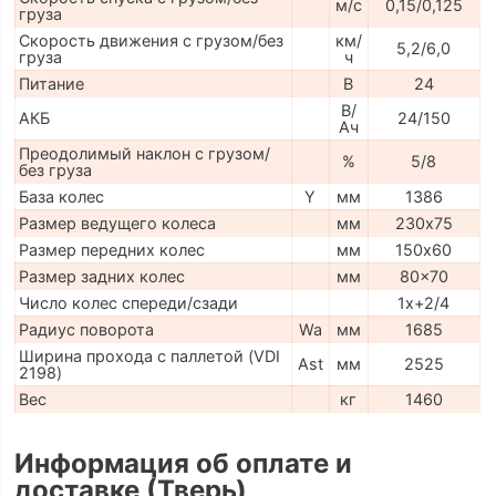
м/с
0,15/0,125
груза
Скорость движения с грузом/без
км/
5,2/6,0
груза
ч
Питание
В
24
В/
АКБ
24/150
Ач
Преодолимый наклон с грузом/
%
5/8
без груза
База колес
Y
мм
1386
Размер ведущего колеса
мм
230х75
Размер передних колес
мм
150х60
Размер задних колес
мм
80x70
Число колес спереди/сзади
1x+2/4
Радиус поворота
Wa
мм
1685
Ширина прохода с паллетой (VDI
Ast
мм
2525
2198)
Вес
кг
1460
Информация об оплате и
доставке (Тверь)