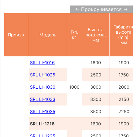
← Прокручивается →
Габаритн.
Высота
Г/п,
высота
Произв.
Модель
подъема,
кг
(min),
мм
мм
SRL LI-1016
1600
1900
SRL LI-1025
2500
1750
SRL LI-1030
1000
3000
2000
SRL LI-1033
3300
2150
SRL LI-1035
3500
2250
SRL LI-1216
1600
1900
SRL LI-1225
2500
1750