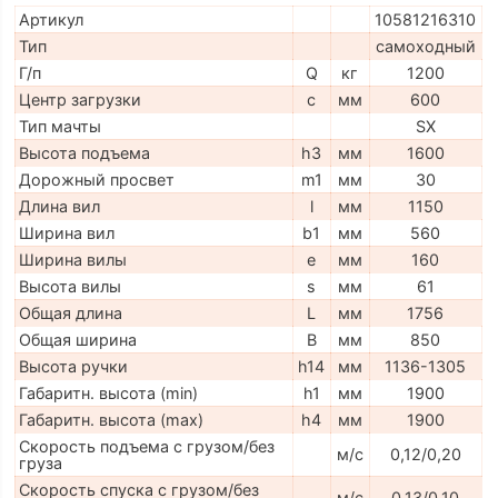
Артикул
10581216310
Тип
самоходный
Г/п
Q
кг
1200
Центр загрузки
c
мм
600
Тип мачты
SX
Высота подъема
h3
мм
1600
Дорожный просвет
m1
мм
30
Длина вил
l
мм
1150
Ширина вил
b1
мм
560
Ширина вилы
e
мм
160
Высота вилы
s
мм
61
Общая длина
L
мм
1756
Общая ширина
B
мм
850
Высота ручки
h14
мм
1136-1305
Габаритн. высота (min)
h1
мм
1900
Габаритн. высота (max)
h4
мм
1900
Скорость подъема с грузом/без
м/с
0,12/0,20
груза
Скорость спуска с грузом/без
м/с
0,13/0,10