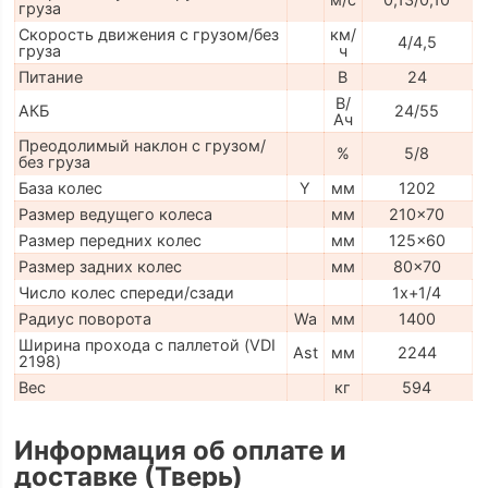
груза
Скорость движения с грузом/без
км/
4/4,5
груза
ч
Питание
В
24
В/
АКБ
24/55
Ач
Преодолимый наклон с грузом/
%
5/8
без груза
База колес
Y
мм
1202
Размер ведущего колеса
мм
210x70
Размер передних колес
мм
125x60
Размер задних колес
мм
80x70
Число колес спереди/сзади
1x+1/4
Радиус поворота
Wa
мм
1400
Ширина прохода с паллетой (VDI
Ast
мм
2244
2198)
Вес
кг
594
Информация об оплате и
доставке (Тверь)