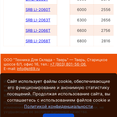
SRB LI-2060Т
6000
2556
SRB LI-2063Т
6300
2656
SRB LI-2066Т
6600
2756
SRB LI-2068Т
6800
2816
ООО "Техника Для Склада - Тверь" — Тверь, Старицкое
шоссе 6/1, офис 16,
тел.:
+7 (903) 801-56-06
,
E-mail:
info@pt69.ru
Сайт использует файлы cookie, обеспечивающие
Информация на сайте носит исключительно
информационный характер и ни при каких условиях не
его функционирование и анонимную статистику
является публичной офертой.
Политика
посещений. Продолжая использование сайта, вы
конфиденциальности
.
соглашаетесь с использованием файлов cookie и
Производители оставляют за собой право вносить
Политикой конфиденциальности
изменения в конструкцию и внешний вид техники, не
ухудшающие ее эксплуатационные качества.