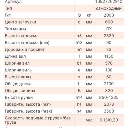
Артикул
10827202910
Тип
самоходный
Г/п
Q
кг
2000
Центр загрузки
c
мм
600
Тип мачты
DX
Высота подъема
h3
мм
2830
Высота подъема (min)
h13
мм
90
Дорожный просвет
m1
мм
23
Длина вил
l
мм
1150
Ширина вил
b1
мм
570
Ширина вилы
e
мм
180
Высота вилы
s
мм
60
Общая длина
L
мм
2100
Общая ширина
B
мм
820
Высота ручки
h14
мм
850-1385
Габаритн. высота (min)
h1
мм
2078
Габаритн. высота (max)
h4
мм
3500
Скорость подъема с грузом/без
м/с
0,13/0,20
груза