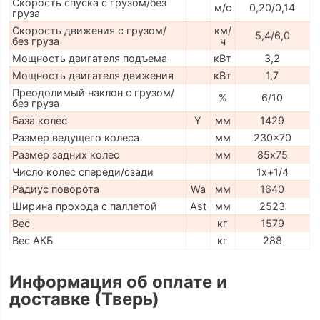
Скорость спуска с грузом/без
м/с
0,20/0,14
груза
Скорость движения с грузом/
км/
5,4/6,0
без груза
ч
Мощность двигателя подъема
кВт
3,2
Мощность двигателя движения
кВт
1,7
Преодолимый наклон с грузом/
%
6/10
без груза
База колес
Y
мм
1429
Размер ведущего колеса
мм
230x70
Размер задних колес
мм
85х75
Число колес спереди/сзади
1x+1/4
Радиус поворота
Wa
мм
1640
Ширина прохода с паллетой
Ast
мм
2523
Вес
кг
1579
Вес АКБ
кг
288
Информация об оплате и
доставке (Тверь)