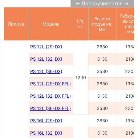
← Прокручивается →
Габарит
Высота
Г/п,
высот
Произв.
Модель
подъема,
кг
(min),
мм
мм
PS 12L (29-DX)
2830
1958
PS 12L (32-DX)
3130
2108
PS 12L (36-DX)
3530
2308
1200
PS 12L (29-DX FFL)
2830
1958
PS 12L (32-DX FFL)
3130
2108
PS 12L (36-DX FFL)
3530
2308
PS 16L (29-DX)
2830
1958
PS 16L (32-DX)
3130
2108