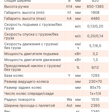
Общая ширина
B
мм
820
Высота ручки
h14
мм
850-1385
Габаритн. высота (min)
h1
мм
1908
Габаритн. высота (max)
h4
мм
4480
Скорость подъема с грузом/без
м/с
0,13/0,20
груза
Скорость спуска с грузом/без
м/с
0,20/0,14
груза
Скорость движения с грузом/
км/
5,7/6,0
без груза
ч
Мощность двигателя подъема
кВт
3,2
Мощность двигателя движения
кВт
1,3
Преодолимый наклон с грузом/
%
6/12
без груза
База колес
Y
мм
1293
Размер ведущего колеса
мм
230x70
Размер задних колес
мм
85х75
Число колес спереди/сзади
1x+1/4
Радиус поворота
Wa
мм
1510
Ширина прохода с паллетой
Ast
мм
2393
Вес
кг
1340