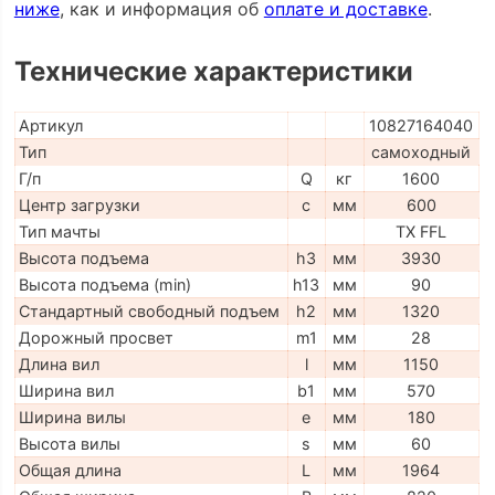
ниже
, как и информация об
оплате и доставке
.
Технические характеристики
Артикул
10827164040
Тип
самоходный
Г/п
Q
кг
1600
Центр загрузки
c
мм
600
Тип мачты
TX FFL
Высота подъема
h3
мм
3930
Высота подъема (min)
h13
мм
90
Стандартный свободный подъем
h2
мм
1320
Дорожный просвет
m1
мм
28
Длина вил
l
мм
1150
Ширина вил
b1
мм
570
Ширина вилы
e
мм
180
Высота вилы
s
мм
60
Общая длина
L
мм
1964