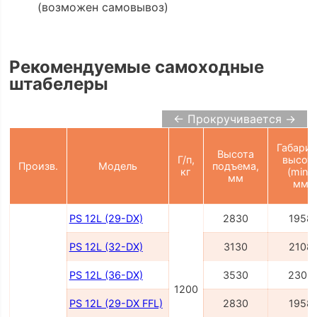
(возможен самовывоз)
Рекомендуемые самоходные
штабелеры
← Прокручивается →
Габарит
Высота
Г/п,
высот
Произв.
Модель
подъема,
кг
(min),
мм
мм
PS 12L (29-DX)
2830
1958
PS 12L (32-DX)
3130
2108
PS 12L (36-DX)
3530
2308
1200
PS 12L (29-DX FFL)
2830
1958