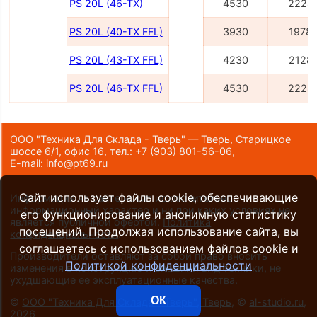
PS 20L (46-TX)
4530
2228
PS 20L (40-TX FFL)
3930
1978
PS 20L (43-TX FFL)
4230
2128
PS 20L (46-TX FFL)
4530
2228
ООО "Техника Для Склада - Тверь" — Тверь, Старицкое
шоссе 6/1, офис 16,
тел.:
+7 (903) 801-56-06
,
E-mail:
info@pt69.ru
Сайт использует файлы cookie, обеспечивающие
Информация на сайте носит исключительно
информационный характер и ни при каких условиях не
его функционирование и анонимную статистику
является публичной офертой.
Политика
посещений. Продолжая использование сайта, вы
конфиденциальности
.
соглашаетесь с использованием файлов cookie и
Производители оставляют за собой право вносить
Политикой конфиденциальности
изменения в конструкцию и внешний вид техники, не
ухудшающие ее эксплуатационные качества.
ОК
©
ООО "Техника Для Склада - Тверь", Тверь
, ©
al-studio.ru
,
2026