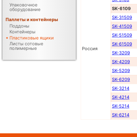
Упаковочное
SK-6109
оборудование
SK-31509
Паллеты и контейнеры
Поддоны
SK-41509
Контейнеры
SK-51509
Пластиковые ящики
Листы сотовые
SK-61509
полимерные
Россия
SK-3209
SK-4209
SK-5209
SK-6209
SK-3214
SK-4214
SK-5214
SK-6214