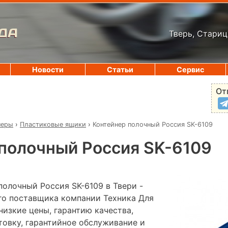
ДА
Тверь, Стариц
Новости
Статьи
Сервис
От
неры
›
Пластиковые ящики
›
Контейнер полочный Россия SK-6109
полочный Россия SK-6109
полочный Россия SK-6109 в Твери -
го поставщика компании Техника Для
низкие цены, гарантию качества,
овку, гарантийное обслуживание и