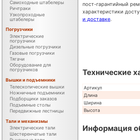
Самоходные штабелеры
пост-гарантийный рем
Ричтраки
характеристики дост
Узкопроходные
и доставке
.
штабелеры
Погрузчики
Электрические
погрузчики
Дизельные погрузчики
Газовые погрузчики
Тягачи
Оборудование для
погрузчиков
Технические х
Вышки и подъемники
Телескопические вышки
Артикул
Ножничные подъемники
Длина
Подборщики заказов
Ширина
Подъемные столы
Высота
Передвижные лестницы
Тали и механизмы
Информация об
Электрические тали
Шестеренчатые тали
Рычажные тали