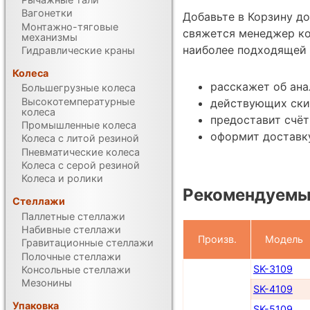
Вагонетки
Добавьте в Корзину д
Монтажно-тяговые
свяжется менеджер ко
механизмы
наиболее подходящей 
Гидравлические краны
Колеса
расскажет об ана
Большегрузные колеса
Высокотемпературные
действующих ски
колеса
предоставит счёт
Промышленные колеса
оформит доставку
Колеса с литой резиной
Пневматические колеса
Колеса с серой резиной
Колеса и ролики
Рекомендуемы
Стеллажи
Паллетные стеллажи
Набивные стеллажи
Произв.
Модель
Гравитационные стеллажи
Полочные стеллажи
SK-3109
Консольные стеллажи
Мезонины
SK-4109
Упаковка
SK-5109