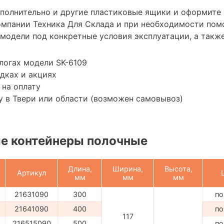
ополнительно и другие пластиковые ящики и оформите 
мпании Техника Для Склада и при необходимости пом
модели под конкретные условия эксплуатации, а также
логах модели SK-6109
дках и акциях
 на оплату
 в Твери или области (возможен самовывоз)
е контейнеры полочные
Длина,
Ширина,
Высота,
Артикул
мм
мм
мм
21631090
300
по
21641090
400
по
117
216515090
500
по