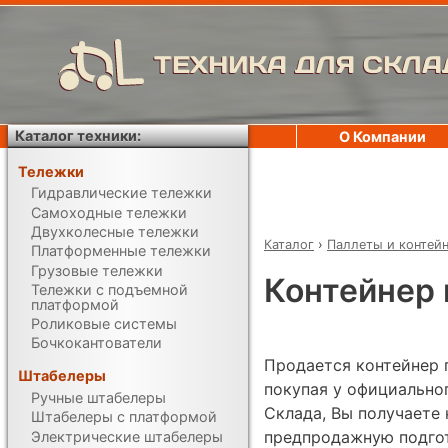
ТЕХНИКА ДЛЯ СКЛА
Каталог техники:
О Компании
Тележки
Гидравлические тележки
Самоходные тележки
Двухколесные тележки
Каталог
›
Паллеты и контей
Платформенные тележки
Грузовые тележки
Контейнер 
Тележки с подъемной
платформой
Роликовые системы
Бочкокантователи
Продается контейнер 
Штабелеры
покупая у официально
Ручные штабелеры
Склада, Вы получаете 
Штабелеры с платформой
предпродажную подгот
Электрические штабелеры