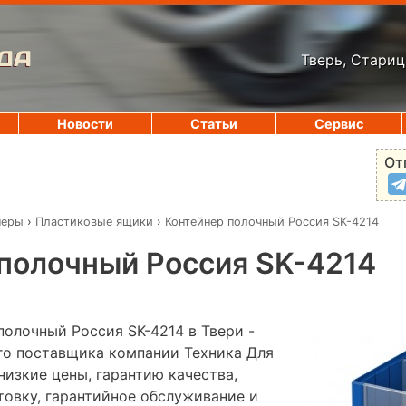
ДА
Тверь, Стариц
Новости
Статьи
Сервис
От
неры
›
Пластиковые ящики
›
Контейнер полочный Россия SK-4214
полочный Россия SK-4214
полочный Россия SK-4214 в Твери -
го поставщика компании Техника Для
низкие цены, гарантию качества,
овку, гарантийное обслуживание и