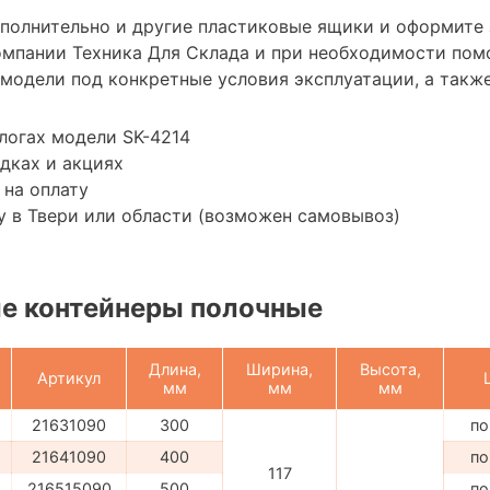
ополнительно и другие пластиковые ящики и оформите 
мпании Техника Для Склада и при необходимости пом
модели под конкретные условия эксплуатации, а также
логах модели SK-4214
дках и акциях
 на оплату
 в Твери или области (возможен самовывоз)
е контейнеры полочные
Длина,
Ширина,
Высота,
Артикул
мм
мм
мм
21631090
300
по
21641090
400
по
117
216515090
500
по