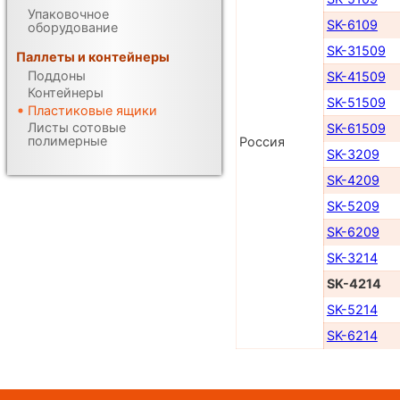
Упаковочное
SK-6109
оборудование
SK-31509
Паллеты и контейнеры
Поддоны
SK-41509
Контейнеры
SK-51509
Пластиковые ящики
Листы сотовые
SK-61509
полимерные
Россия
SK-3209
SK-4209
SK-5209
SK-6209
SK-3214
SK-4214
SK-5214
SK-6214