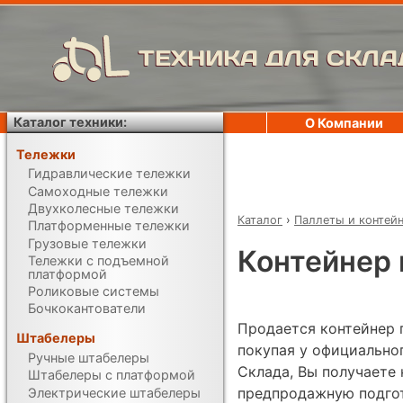
ТЕХНИКА ДЛЯ СКЛА
Каталог техники:
О Компании
Тележки
Гидравлические тележки
Самоходные тележки
Двухколесные тележки
Каталог
›
Паллеты и контей
Платформенные тележки
Грузовые тележки
Контейнер 
Тележки с подъемной
платформой
Роликовые системы
Бочкокантователи
Продается контейнер 
Штабелеры
покупая у официально
Ручные штабелеры
Склада, Вы получаете 
Штабелеры с платформой
предпродажную подгот
Электрические штабелеры