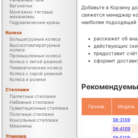
Вагонетки
Добавьте в Корзину д
Монтажно-тяговые
свяжется менеджер ко
механизмы
наиболее подходящей 
Гидравлические краны
Колеса
расскажет об ана
Большегрузные колеса
Высокотемпературные
действующих ски
колеса
предоставит счёт
Промышленные колеса
оформит доставку
Колеса с литой резиной
Пневматические колеса
Колеса с серой резиной
Колеса и ролики
Рекомендуемы
Стеллажи
Паллетные стеллажи
Набивные стеллажи
Произв.
Модель
Гравитационные стеллажи
Полочные стеллажи
SK-3109
Консольные стеллажи
Мезонины
SK-4109
Упаковка
SK-5109