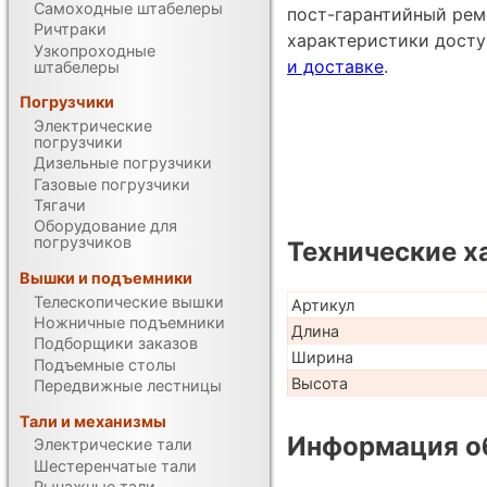
Самоходные штабелеры
пост-гарантийный рем
Ричтраки
характеристики дост
Узкопроходные
и доставке
.
штабелеры
Погрузчики
Электрические
погрузчики
Дизельные погрузчики
Газовые погрузчики
Тягачи
Оборудование для
погрузчиков
Технические х
Вышки и подъемники
Телескопические вышки
Артикул
Ножничные подъемники
Длина
Подборщики заказов
Ширина
Подъемные столы
Высота
Передвижные лестницы
Тали и механизмы
Информация об
Электрические тали
Шестеренчатые тали
Рычажные тали