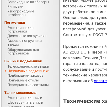
питания. Может работат
Самоходные штабелеры
встроенных тяговых А
Ричтраки
Узкопроходные
двух работников с инс
штабелеры
Опционально доступно
Погрузчики
перемещения, а также
Электрические
платформой для увели
погрузчики
Соответствует ГОСТ Р
Дизельные погрузчики
Газовые погрузчики
Тягачи
Продается ножничный
Оборудование для
AC 220В-DC в Твери -
погрузчиков
компании Техника Для 
Вышки и подъемники
гарантию качества, п
Телескопические вышки
обслуживание и пост-
Ножничные подъемники
технические характе
Подборщики заказов
Подъемные столы
информация об
оплате
Передвижные лестницы
Тали и механизмы
Электрические тали
Технические х
Шестеренчатые тали
Рычажные тали