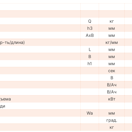
Q
кг
h3
мм
AxB
мм
р-ть/длина)
кг/мм
L
мм
B
мм
h1
мм
сек
В
В/Ач
В/Ач
дъема
кВт
ади
Wa
мм
град.
кг