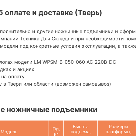
 оплате и доставке (Тверь)
ополнительно и другие ножничные подъемники и оформ
мпании Техника Для Склада и при необходимости пом
модели под конкретные условия эксплуатации, а также
алогах модели LM WPSM-B-050-060 AC 220В-DC
дках и акциях
 на оплату
 в Твери или области (возможен самовывоз)
е ножничные подъемники
Высота
Размеры
Г/п,
Модель
подъема,
платформы,
кг