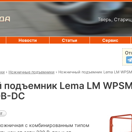
ДА
Тверь, Стариц
Новости
Статьи
Сервис
От
ики
›
Ножничные подъемники
›
Ножничный подъемник Lema LM WPSM
 подъемник Lema LM WPSM
0В-DC
ат
ножничная с комбинированным типом