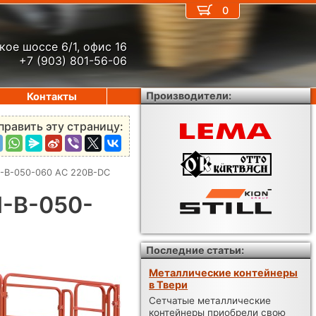
0
кое шоссе 6/1, офис 16
+7 (903) 801-56-06
Производители:
Контакты
править эту страницу:
-B-050-060 AC 220В-DC
-B-050-
Последние статьи:
Металлические контейнеры
в Твери
Сетчатые металлические
контейнеры приобрели свою