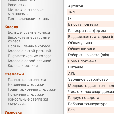
Вагонетки
Артикул
Монтажно-тяговые
Тип
механизмы
Г/п
Гидравлические краны
Высота подъема
Колеса
Размеры платформы
Большегрузные колеса
Выдвижная платформа (г
Высокотемпературные
колеса
Общая длина
Промышленные колеса
Общая ширина
Колеса с литой резиной
Габаритн. высота (min)
Пневматические колеса
Колеса с серой резиной
Время подъема
Колеса и ролики
Питание
АКБ
Стеллажи
Зарядное устройство
Паллетные стеллажи
Набивные стеллажи
Мощность двигателя по
Гравитационные стеллажи
Число колес спереди/сз
Полочные стеллажи
Радиус поворота
Консольные стеллажи
Рабочая температура
Мезонины
Вес
Упаковка