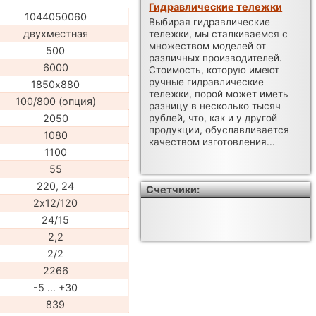
Гидравлические тележки
1044050060
Выбирая гидравлические
двухместная
тележки, мы сталкиваемся с
множеством моделей от
500
различных производителей.
6000
Стоимость, которую имеют
ручные гидравлические
1850х880
тележки, порой может иметь
100/800 (опция)
разницу в несколько тысяч
2050
рублей, что, как и у другой
продукции, обуславливается
1080
качеством изготовления...
1100
55
220, 24
Счетчики:
2х12/120
24/15
2,2
2/2
2266
-5 … +30
839