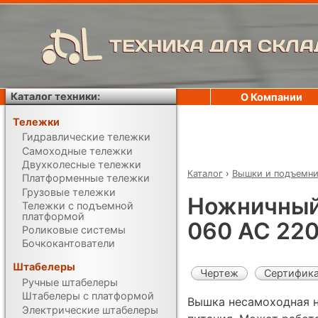
ТЕХНИКА ДЛЯ СКЛА
Каталог техники:
О Компании
Тележки
Гидравлические тележки
Самоходные тележки
Двухколесные тележки
Каталог
›
Вышки и подъемн
Платформенные тележки
Грузовые тележки
Ножничный
Тележки с подъемной
платформой
060 AC 22
Роликовые системы
Бочкокантователи
Штабелеры
Чертеж
Сертифик
Ручные штабелеры
Штабелеры с платформой
Вышка несамоходная 
Электрические штабелеры