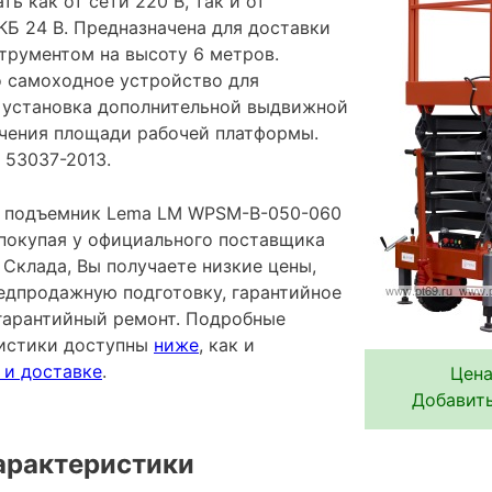
ь как от сети 220 В, так и от
КБ 24 В. Предназначена для доставки
трументом на высоту 6 метров.
 самоходное устройство для
 установка дополнительной выдвижной
чения площади рабочей платформы.
 53037-2013.
 подъемник Lema LM WPSM-B-050-060
 покупая у официального поставщика
Склада, Вы получаете низкие цены,
редпродажную подготовку, гарантийное
гарантийный ремонт. Подробные
ристики доступны
ниже
, как и
 и доставке
.
Цена
Добавить
арактеристики