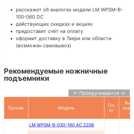
расскажет об аналогах модели LM WPSM-B-
100-060 DC
действующих скидках и акциях
предоставит счёт на оплату
оформит доставку в Твери или области
(возможен самовывоз)
Рекомендуемые ножничные
подъемники
← Прокручивается →
Выс
Г/п,
Произв.
Модель
подъ
кг
м
LM WPSM-B-030-160 AC 220В