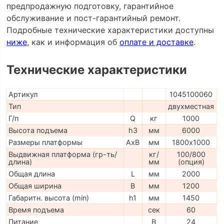
предпродажную подготовку, гарантийное
обслуживание и пост-гарантийный ремонт.
Подробные технические характеристики доступны
ниже
, как и информация об
оплате и доставке
.
Технические характеристики
Артикул
1045100060
Тип
двухместная
Г/п
Q
кг
1000
Высота подъема
h3
мм
6000
Размеры платформы
AxB
мм
1800х1000
Выдвижная платформа (гр-ть/
кг/
100/800
длина)
мм
(опция)
Общая длина
L
мм
2000
Общая ширина
B
мм
1200
Габаритн. высота (min)
h1
мм
1450
Время подъема
сек
60
Питание
В
24