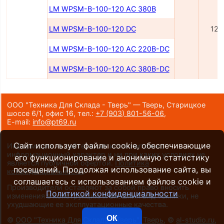
LM WPSM-B-100-120 AC 380B
LM WPSM-B-100-120 DC
120
LM WPSM-B-100-120 AC 220B-DC
LM WPSM-B-100-120 AC 380B-DC
ООО "Техника Для Склада - Тверь" — Тверь, Старицкое
шоссе 6/1, офис 16,
тел.:
+7 (903) 801-56-06
,
E-mail:
info@pt69.ru
Сайт использует файлы cookie, обеспечивающие
Информация на сайте носит исключительно
информационный характер и ни при каких условиях не
его функционирование и анонимную статистику
является публичной офертой.
Политика
посещений. Продолжая использование сайта, вы
конфиденциальности
.
соглашаетесь с использованием файлов cookie и
Производители оставляют за собой право вносить
Политикой конфиденциальности
изменения в конструкцию и внешний вид техники, не
ухудшающие ее эксплуатационные качества.
ОК
©
ООО "Техника Для Склада - Тверь", Тверь
, ©
al-studio.ru
,