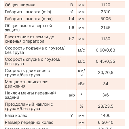
Общая ширина
B
мм
1120
Габаритн. высота (min)
h1
мм
2310
Габаритн. высота (max)
h4
мм
5906
Общая высота верхней
h6
мм
2145
защиты
Расстояние от земли до
h7
мм
1130
сиденья оператора
Скорость подъема с грузом/
м/с
0,60/0,63
без груза
Скорость спуска с грузом/
м/с
0,45/0,35
без груза
Скорость движения с
км/
20/20,5
грузом/без груза
ч
Мощность двигателя
кВт
34
движения
Наклон мачты передний/
a/b
°
3/6
задний
Преодолимый наклон с
%
23/23,5
грузом/без груза
База колес
Y
мм
1400
Размер передних колес
мм
6,50-10