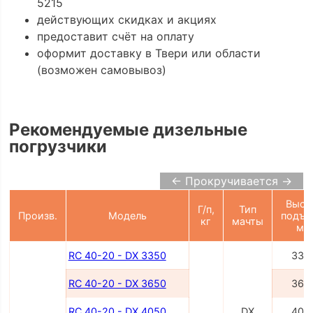
5215
действующих скидках и акциях
предоставит счёт на оплату
оформит доставку в Твери или области
(возможен самовывоз)
Рекомендуемые дизельные
погрузчики
← Прокручивается →
Высо
Г/п,
Тип
Произв.
Модель
подъе
кг
мачты
мм
RC 40-20 - DX 3350
335
RC 40-20 - DX 3650
365
RC 40-20 - DX 4050
DX
405