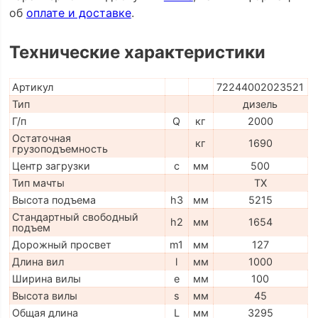
об
оплате и доставке
.
Технические характеристики
Артикул
72244002023521
Тип
дизель
Г/п
Q
кг
2000
Остаточная
кг
1690
грузоподъемность
Центр загрузки
c
мм
500
Тип мачты
TX
Высота подъема
h3
мм
5215
Стандартный свободный
h2
мм
1654
подъем
Дорожный просвет
m1
мм
127
Длина вил
l
мм
1000
Ширина вилы
e
мм
100
Высота вилы
s
мм
45
Общая длина
L
мм
3295