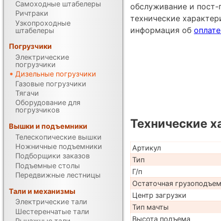
Самоходные штабелеры
обслуживание и пост-
Ричтраки
технические характе
Узкопроходные
информация об
оплате
штабелеры
Погрузчики
Электрические
погрузчики
Дизельные погрузчики
Газовые погрузчики
Тягачи
Оборудование для
погрузчиков
Технические х
Вышки и подъемники
Телескопические вышки
Ножничные подъемники
Артикул
Подборщики заказов
Тип
Подъемные столы
Г/п
Передвижные лестницы
Остаточная грузоподъе
Тали и механизмы
Центр загрузки
Электрические тали
Тип мачты
Шестеренчатые тали
Высота подъема
Рычажные тали