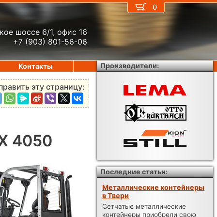
0
кое шоссе 6/1, офис 16
+7 (903) 801-56-06
Производители:
Контакты
править эту страницу:
DX 4050
Последние статьи:
Металлические контейнеры
в Твери
Сетчатые металлические
контейнеры приобрели свою