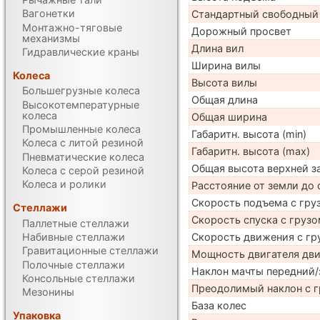
Вагонетки
Стандартный свободный
Монтажно-тяговые
Дорожный просвет
механизмы
Длина вил
Гидравлические краны
Ширина вилы
Колеса
Высота вилы
Большегрузные колеса
Общая длина
Высокотемпературные
колеса
Общая ширина
Промышленные колеса
Габаритн. высота (min)
Колеса с литой резиной
Габаритн. высота (max)
Пневматические колеса
Общая высота верхней 
Колеса с серой резиной
Колеса и ролики
Расстояние от земли до 
Скорость подъема с груз
Стеллажи
Скорость спуска с грузо
Паллетные стеллажи
Скорость движения с гр
Набивные стеллажи
Гравитационные стеллажи
Мощность двигателя дв
Полочные стеллажи
Наклон мачты передний/
Консольные стеллажи
Преодолимый наклон с г
Мезонины
База колес
Упаковка