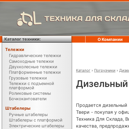
ТЕХНИКА ДЛЯ СКЛА
Каталог техники:
О Компании
Тележки
Гидравлические тележки
Самоходные тележки
Двухколесные тележки
Каталог
›
Погрузчики
›
Дизе
Платформенные тележки
Грузовые тележки
Дизельный 
Тележки с подъемной
платформой
Роликовые системы
Бочкокантователи
Продается дизельный п
Штабелеры
Твери - покупая у оф
Ручные штабелеры
Техника Для Склада, В
Штабелеры с платформой
качества, предпродаж
Электрические штабелеры