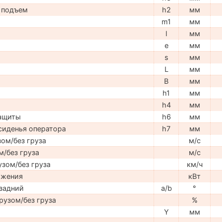
 подъем
h2
мм
m1
мм
l
мм
e
мм
s
мм
L
мм
B
мм
h1
мм
h4
мм
защиты
h6
мм
сиденья оператора
h7
мм
ом/без груза
м/с
м/без груза
м/с
узом/без груза
км/ч
ижения
кВт
задний
a/b
°
рузом/без груза
%
Y
мм