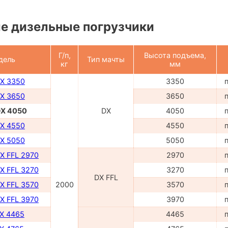
е дизельные погрузчики
Г/п,
Высота подъема,
дель
Тип мачты
кг
мм
DX 3350
3350
DX 3650
3650
DX 4050
DX
4050
DX 4550
4550
DX 5050
5050
X FFL 2970
2970
X FFL 3270
3270
DX FFL
X FFL 3570
2000
3570
X FFL 3970
3970
TX 4465
4465