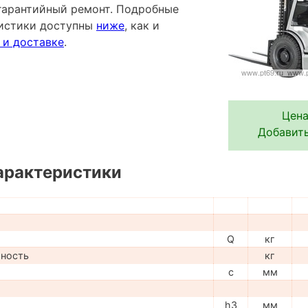
гарантийный ремонт. Подробные
ристики доступны
ниже
, как и
 и доставке
.
Цена
Добавить
арактеристики
Q
кг
мность
кг
c
мм
h3
мм