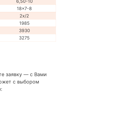
6,50-10
18x7-8
2x/2
1985
3930
3275
те заявку — с Вами
ожет с выбором
: