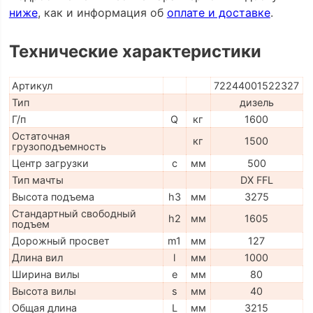
ниже
, как и информация об
оплате и доставке
.
Технические характеристики
Артикул
72244001522327
Тип
дизель
Г/п
Q
кг
1600
Остаточная
кг
1500
грузоподъемность
Центр загрузки
c
мм
500
Тип мачты
DX FFL
Высота подъема
h3
мм
3275
Стандартный свободный
h2
мм
1605
подъем
Дорожный просвет
m1
мм
127
Длина вил
l
мм
1000
Ширина вилы
e
мм
80
Высота вилы
s
мм
40
Общая длина
L
мм
3215