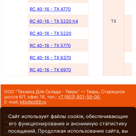
RC 40-16 - TX 4770
4
RC 40-16 - TX 5220 h4
TX
5
RC 40-16 - TX 5220
RC 40-16 - TX 5770
5
RC 40-16 - TX 6370
6
RC 40-16 - TX 6970
6
ООО "Техника Для Склада - Тверь" — Тверь, Старицкое
шоссе 6/1, офис 16,
тел.:
+7 (903) 801-56-06
,
E-mail:
info@pt69.ru
Сайт использует файлы cookie, обеспечивающие
Информация на сайте носит исключительно
информационный характер и ни при каких условиях не
его функционирование и анонимную статистику
является публичной офертой.
Политика
посещений. Продолжая использование сайта, вы
конфиденциальности
.