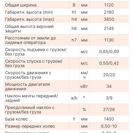
Общая ширина
B
мм
1120
Габаритн. высота (min)
h1
мм
2160
Габаритн. высота (max)
h4
мм
3850
Общая высота верхней
h6
мм
2145
защиты
Расстояние от земли до
h7
мм
1130
сиденья оператора
Скорость подъема с грузом/
м/с
0,65/0,69
без груза
Скорость спуска с грузом/
м/с
0,50/0,42
без груза
Скорость движения с
км/
20/20
грузом/без груза
ч
Мощность двигателя
кВт
34
движения
Наклон мачты передний/
a/b
°
3/9
задний
Преодолимый наклон с
%
27/26
грузом/без груза
База колес
Y
мм
1400
Размер передних колес
мм
6,50-10