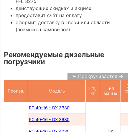
FFL 3275
действующих скидках и акциях
предоставит счёт на оплату
оформит доставку в Твери или области
(возможен самовывоз)
Рекомендуемые дизельные
погрузчики
← Прокручивается →
Вы
Г/п,
Тип
Произв.
Модель
под
кг
мачты
RC 40-16 - DX 3330
3
RC 40-16 - DX 3630
3
RC 40-16 - DX 4030
DX
4