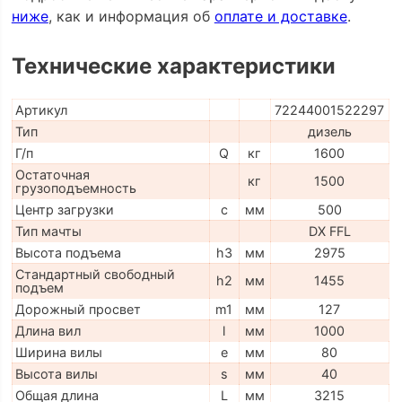
ниже
, как и информация об
оплате и доставке
.
Технические характеристики
Артикул
72244001522297
Тип
дизель
Г/п
Q
кг
1600
Остаточная
кг
1500
грузоподъемность
Центр загрузки
c
мм
500
Тип мачты
DX FFL
Высота подъема
h3
мм
2975
Стандартный свободный
h2
мм
1455
подъем
Дорожный просвет
m1
мм
127
Длина вил
l
мм
1000
Ширина вилы
e
мм
80
Высота вилы
s
мм
40
Общая длина
L
мм
3215