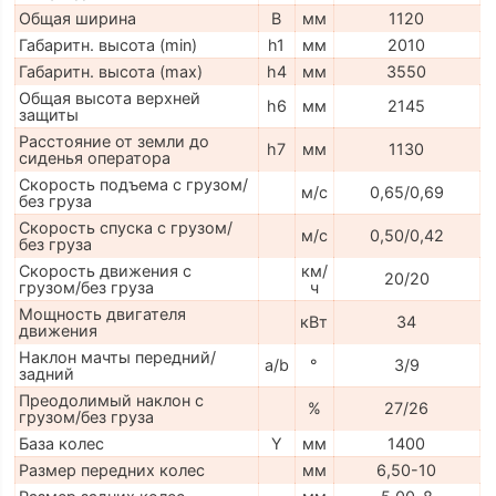
Общая ширина
B
мм
1120
Габаритн. высота (min)
h1
мм
2010
Габаритн. высота (max)
h4
мм
3550
Общая высота верхней
h6
мм
2145
защиты
Расстояние от земли до
h7
мм
1130
сиденья оператора
Скорость подъема с грузом/
м/с
0,65/0,69
без груза
Скорость спуска с грузом/
м/с
0,50/0,42
без груза
Скорость движения с
км/
20/20
грузом/без груза
ч
Мощность двигателя
кВт
34
движения
Наклон мачты передний/
a/b
°
3/9
задний
Преодолимый наклон с
%
27/26
грузом/без груза
База колес
Y
мм
1400
Размер передних колес
мм
6,50-10