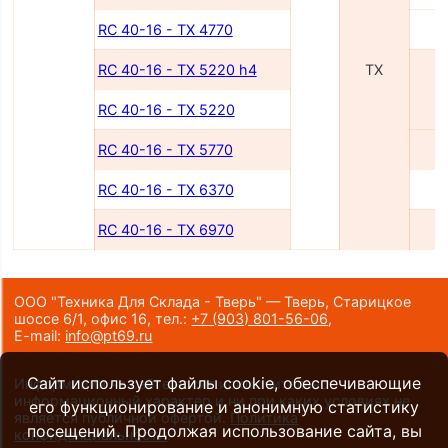
RC 40-16 - TX 4770
4
RC 40-16 - TX 5220 h4
TX
5
RC 40-16 - TX 5220
RC 40-16 - TX 5770
5
RC 40-16 - TX 6370
6
RC 40-16 - TX 6970
6
ООО "Техника Для Склада - Тверь" — Тверь, Старицкое
шоссе 6/1, офис 16,
тел.:
+7 (903) 801-56-06
,
E-mail:
info@pt69.ru
Сайт использует файлы cookie, обеспечивающие
Информация на сайте носит исключительно
информационный характер и ни при каких условиях не
его функционирование и анонимную статистику
является публичной офертой.
Политика
посещений. Продолжая использование сайта, вы
конфиденциальности
.