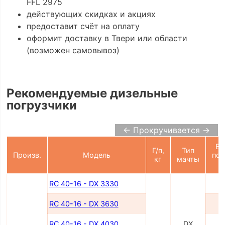
FFL 2975
действующих скидках и акциях
предоставит счёт на оплату
оформит доставку в Твери или области
(возможен самовывоз)
Рекомендуемые дизельные
погрузчики
← Прокручивается →
Вы
Г/п,
Тип
Произв.
Модель
под
кг
мачты
RC 40-16 - DX 3330
3
RC 40-16 - DX 3630
3
RC 40-16 - DX 4030
DX
4