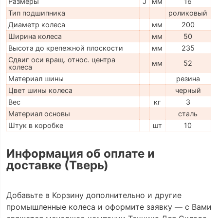
Размеры
J
мм
16
Тип подшипника
роликовый
Диаметр колеса
мм
200
Ширина колеса
мм
50
Высота до крепежной плоскости
мм
235
Сдвиг оси вращ. относ. центра
мм
52
колеса
Материал шины
резина
Цвет шины колеса
черный
Вес
кг
3
Материал основы
сталь
Штук в коробке
шт
10
Информация об оплате и
доставке (Тверь)
Добавьте в Корзину дополнительно и другие
промышленные колеса и оформите заявку — с Вами