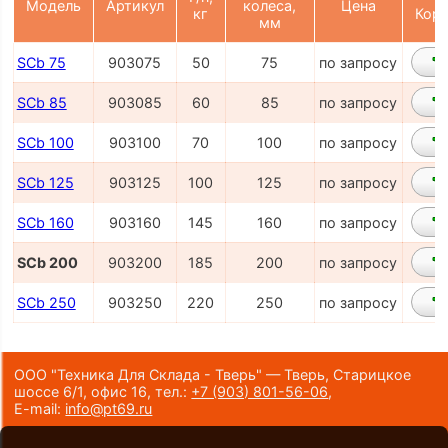
Модель
Артикул
колеса,
Цена
кг
Корз
мм
SCb 75
903075
50
75
по запросу
SCb 85
903085
60
85
по запросу
SCb 100
903100
70
100
по запросу
SCb 125
903125
100
125
по запросу
SCb 160
903160
145
160
по запросу
SCb 200
903200
185
200
по запросу
SCb 250
903250
220
250
по запросу
ООО "Техника Для Склада - Тверь" — Тверь, Старицкое
шоссе 6/1, офис 16,
тел.:
+7 (903) 801-56-06
,
E-mail:
info@pt69.ru