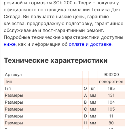
резиной и тормозом SCb 200 в Твери - покупая у
официального поставщика компании Техника Для
Склада, Вы получаете низкие цены, гарантию
качества, предпродажную подготовку, гарантийное
обслуживание и пост-гарантийный ремонт.
Подробные технические характеристики доступны
ниже
, как и информация об
оплате и доставке
.
Технические характеристики
Артикул
903200
Тип
поворотное
Г/п
Q
кг
185
Размеры
A
мм
131
Размеры
B
мм
104
Размеры
C
мм
105
Размеры
D
мм
11
Размеры
H
мм
80