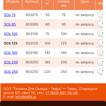
Модель
Артикул
колеса,
Цена
кг
Корз
мм
SCb 75
903075
50
75
по запросу
SCb 85
903085
60
85
по запросу
SCb 100
903100
70
100
по запросу
SCb 125
903125
100
125
по запросу
SCb 160
903160
145
160
по запросу
SCb 200
903200
185
200
по запросу
SCb 250
903250
220
250
по запросу
ООО "Техника Для Склада - Тверь" — Тверь, Старицкое
шоссе 6/1, офис 16,
тел.:
+7 (903) 801-56-06
,
E-mail:
info@pt69.ru