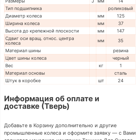
Размеры
J
мм
14
Тип подшипника
роликовый
Диаметр колеса
мм
125
Ширина колеса
мм
37
Высота до крепежной плоскости
мм
147
Сдвиг оси вращ. относ. центра
мм
35
колеса
Материал шины
резина
Цвет шины колеса
черный
Вес
кг
1
Материал основы
сталь
Штук в коробке
шт
24
Информация об оплате и
доставке (Тверь)
Добавьте в Корзину дополнительно и другие
промышленные колеса и оформите заявку — с Вами