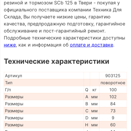
резиной и тормозом SCb 125 в Твери - покупая у
официального поставщика компании Техника Для
Склада, Вы получаете низкие цены, гарантию
качества, предпродажную подготовку, гарантийное
обслуживание и пост-гарантийный ремонт.
Подробные технические характеристики доступны
ниже
, как и информация об
оплате и доставке
.
Технические характеристики
Артикул
903125
Тип
поворотное
Г/п
Q
кг
100
Размеры
A
мм
102
Размеры
B
мм
84
Размеры
C
мм
73
Размеры
D
мм
9
Размеры
H
мм
60