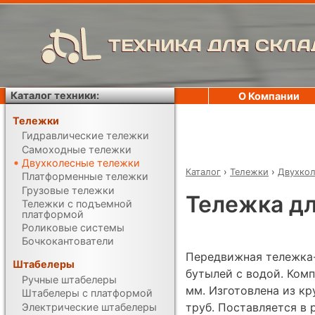
ТЕХНИКА ДЛЯ СКЛА
Каталог техники:
О Компании
Тележки
Гидравлические тележки
Самоходные тележки
Двухколесные тележки
Каталог
›
Тележки
›
Двухкол
Платформенные тележки
Грузовые тележки
Тележка дл
Тележки с подъемной
платформой
Роликовые системы
Бочкокантователи
Передвижная тележка-
Штабелеры
бутылей с водой. Ком
Ручные штабелеры
мм. Изготовлена из к
Штабелеры с платформой
труб. Поставляется в
Электрические штабелеры