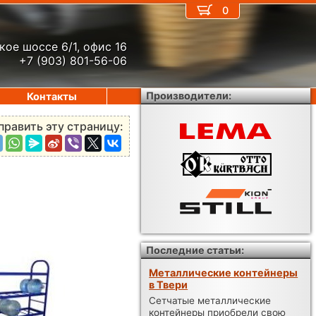
0
кое шоссе 6/1, офис 16
+7 (903) 801-56-06
Производители:
Контакты
править эту страницу:
Последние статьи:
Металлические контейнеры
в Твери
Сетчатые металлические
контейнеры приобрели свою