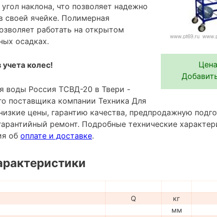
угол наклона, что позволяет надежно
в своей ячейке. Полимерная
озволяет работать на открытом
ных осадках.
Цена
 учета колес!
Добавить
я воды Россия ТСВД-20 в Твери -
го поставщика компании Техника Для
низкие цены, гарантию качества, предпродажную подго
гарантийный ремонт. Подробные технические характе
ия об
оплате и доставке
.
арактеристики
Q
кг
мм