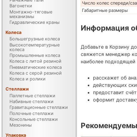
Число колес спереди/сз
Вагонетки
Габаритные размеры
Монтажно-тяговые
механизмы
Гидравлические краны
Информация об
Колеса
Большегрузные колеса
Высокотемпературные
Добавьте в Корзину д
колеса
свяжется менеджер ко
Промышленные колеса
наиболее подходящей 
Колеса с литой резиной
Пневматические колеса
Колеса с серой резиной
расскажет об ан
Колеса и ролики
действующих ски
Стеллажи
предоставит счёт
Паллетные стеллажи
оформит доставку
Набивные стеллажи
Гравитационные стеллажи
Полочные стеллажи
Консольные стеллажи
Рекомендуемы
Мезонины
Упаковка