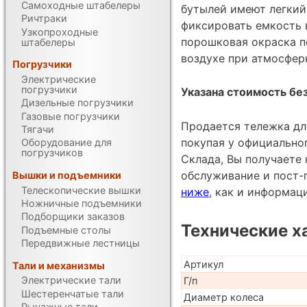
Самоходные штабелеры
бутылей имеют легкий 
Ричтраки
фиксировать емкость 
Узкопроходные
порошковая окраска п
штабелеры
воздухе при атмосфер
Погрузчики
Электрические
погрузчики
Указана стоимость без
Дизельные погрузчики
Газовые погрузчики
Продается тележка дл
Тягачи
покупая у официально
Оборудование для
погрузчиков
Склада, Вы получаете 
обслуживание и пост-
Вышки и подъемники
Телескопические вышки
ниже
, как и информац
Ножничные подъемники
Подборщики заказов
Технические х
Подъемные столы
Передвижные лестницы
Артикул
Тали и механизмы
Электрические тали
Г/п
Шестеренчатые тали
Диаметр колеса
Рычажные тали