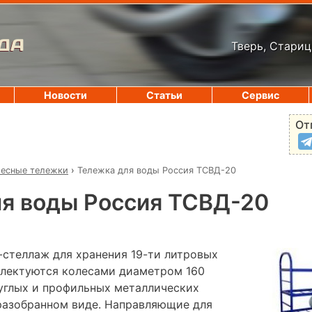
ДА
Тверь, Стариц
Новости
Статьи
Сервис
От
есные тележки
›
Тележка для воды Россия ТСВД-20
я воды Россия ТСВД-20
стеллаж для хранения 19-ти литровых
плектуются колесами диаметром 160
руглых и профильных металлических
 разобранном виде. Направляющие для