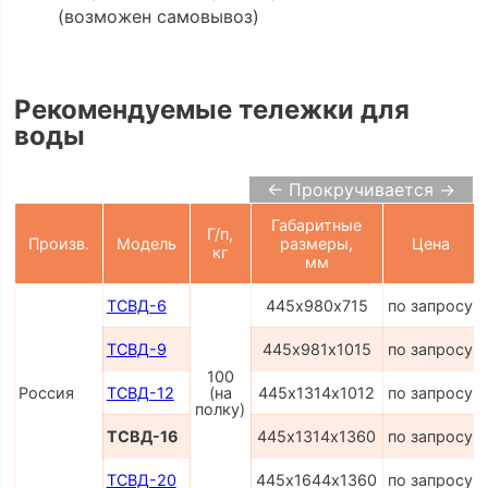
(возможен самовывоз)
Рекомендуемые тележки для
воды
← Прокручивается →
Габаритные
Г/п,
Произв.
Модель
размеры,
Цена
кг
мм
ТСВД-6
445х980х715
по запросу
ТСВД-9
445х981х1015
по запросу
100
Россия
ТСВД-12
(на
445х1314х1012
по запросу
полку)
ТСВД-16
445х1314х1360
по запросу
ТСВД-20
445х1644х1360
по запросу