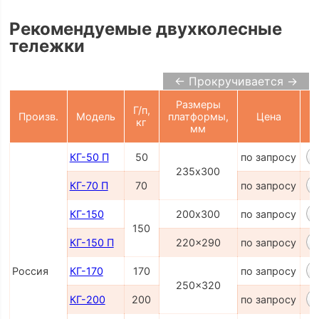
Рекомендуемые двухколесные
тележки
← Прокручивается →
Размеры
Г/п,
Произв.
Модель
платформы,
Цена
кг
К
мм
КГ-50 П
50
по запросу
235х300
КГ-70 П
70
по запросу
КГ-150
200х300
по запросу
150
КГ-150 П
220x290
по запросу
Россия
КГ-170
170
по запросу
250x320
КГ-200
200
по запросу