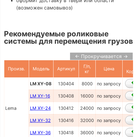
оформит доставку в Твери или области
(возможен самовывоз)
Рекомендуемые роликовые
системы для перемещения грузов
← Прокручивается →
Г/п,
В
Произв.
Модель
Артикул
Цена
кг
Корз
LM XY-08
130404
8000
по запросу
LM XY-16
130408
16000
по запросу
Lema
LM XY-24
130412
24000
по запросу
LM XY-32
130416
32000
по запросу
LM XY-36
130418
36000
по запросу