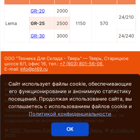
GR-20
2000
п
24/210
Lema
GR-25
2500
1150
570
п
GR-30
3000
24/240
п
ООО "Техника Для Склада - Тверь" — Тверь, Старицкое
шоссе 6/1, офис 16,
тел.:
+7 (903) 801-56-06
,
E-mail:
info@pt69.ru
Сайт использует файлы cookie, обеспечивающие
Информация на сайте носит исключительно
информационный характер и ни при каких условиях не
его функционирование и анонимную статистику
является публичной офертой.
Политика
посещений. Продолжая использование сайта, вы
конфиденциальности
.
соглашаетесь с использованием файлов cookie и
Производители оставляют за собой право вносить
Политикой конфиденциальности
изменения в конструкцию и внешний вид техники, не
ухудшающие ее эксплуатационные качества.
ОК
©
ООО "Техника Для Склада - Тверь", Тверь
, ©
al-studio.ru
,
2026