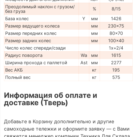
Преодолимый наклон с грузом/
%
8/15
без груза
База колес
Y
мм
1426
Размер ведущего колеса
мм
230x75
Размер передних колес
мм
80x70
Размер задних колес
мм
100x40
Число колес спереди/сзади
1x+2/4
Радиус поворота
Wa
мм
1615
Ширина прохода с паллетой
Ast
мм
2277
Вес АКБ
кг
195
Полный вес
кг
575
Информация об оплате и
доставке (Тверь)
Добавьте в Корзину дополнительно и другие
самоходные тележки и оформите заявку — с Вами
свяжется менеджер компании Техника Для Склада