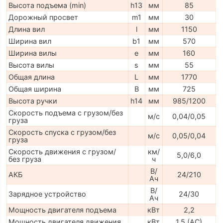
Высота подъема (min)
h13
мм
85
Дорожный просвет
m1
мм
30
Длина вил
l
мм
1150
Ширина вил
b1
мм
570
Ширина вилы
e
мм
160
Высота вилы
s
мм
55
Общая длина
L
мм
1770
Общая ширина
B
мм
725
Высота ручки
h14
мм
985/1200
Скорость подъема с грузом/без
м/с
0,04/0,05
груза
Скорость спуска с грузом/без
м/с
0,05/0,04
груза
Скорость движения с грузом/
км/
5,0/6,0
без груза
ч
В/
АКБ
24/210
Ач
В/
Зарядное устройство
24/30
Ач
Мощность двигателя подъема
кВт
2,2
Мощность двигателя движения
кВт
1,5 (AC)