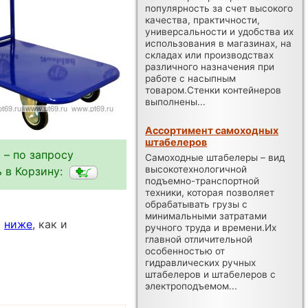
популярность за счет высокого
качества, практичности,
универсальности и удобства их
использования в магазинах, на
складах или производствах
различного назначения при
работе с насыпным
товаром.Стенки контейнеров
выполнены...
Ассортимент самоходных
штабелеров
 – по запросу
Самоходные штабелеры – вид
высокотехнологичной
 в Корзину:
подъемно-транспортной
техники, которая позволяет
обрабатывать грузы с
минимальными затратами
ы
ниже
, как и
ручного труда и времени.Их
главной отличительной
особенностью от
гидравлических ручных
штабелеров и штабелеров с
электроподъемом...