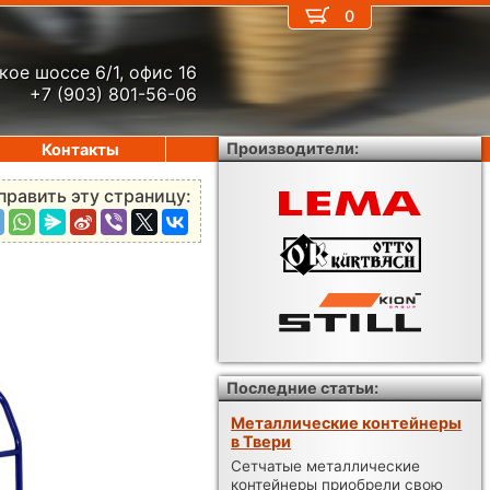
0
кое шоссе 6/1, офис 16
+7 (903) 801-56-06
Производители:
Контакты
править эту страницу:
Последние статьи:
Металлические контейнеры
в Твери
Сетчатые металлические
контейнеры приобрели свою