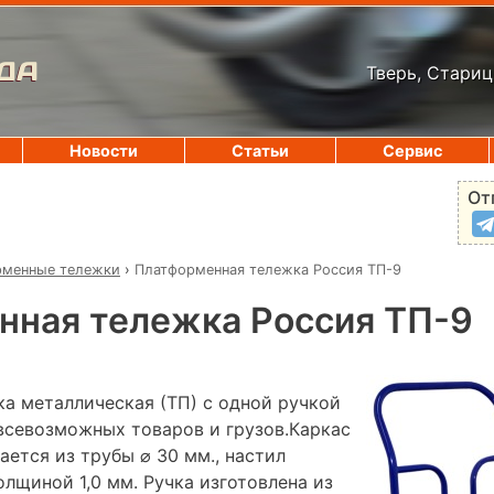
ДА
Тверь, Стариц
Новости
Статьи
Сервис
От
рменные тележки
›
Платформенная тележка Россия ТП-9
нная тележка Россия ТП-9
а металлическая (ТП) с одной ручкой
всевозможных товаров и грузов.Каркас
ется из трубы ⌀ 30 мм., настил
лщиной 1,0 мм. Ручка изготовлена из