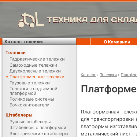
ТЕХНИКА ДЛЯ СКЛА
Каталог техники:
О Компании
Тележки
Гидравлические тележки
Самоходные тележки
Двухколесные тележки
Каталог
›
Тележки
›
Платфо
Платформенные тележки
Грузовые тележки
Платформе
Тележки с подъемной
платформой
Роликовые системы
Бочкокантователи
Платформенная тележк
Штабелеры
для транспортировки 
Ручные штабелеры
платформы изготавлива
Штабелеры с платформой
металлический лист то
Электрические штабелеры