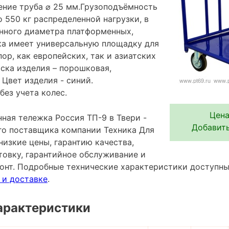
нение труба ⌀ 25 мм.Грузоподъёмность
 550 кг распределенной нагрузки, в
нного диаметра платформенных,
ка имеет универсальную площадку для
ор, как европейских, так и азиатских
ска изделия – порошковая,
Цвет изделия - синий.
без учета колес.
Цена
ная тележка Россия ТП-9 в Твери -
Добавить
го поставщика компании Техника Для
низкие цены, гарантию качества,
овку, гарантийное обслуживание и
онт. Подробные технические характеристики доступн
 и доставке
.
арактеристики