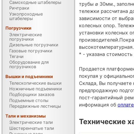
Самоходные штабелеры
трубы ⌀ 30мм., запол
Ричтраки
тележки рассчитана до
Узкопроходные
зависимости от выбра
штабелеры
колесных опор. Тележ
Погрузчики
установки колесных оп
Электрические
погрузчики
производителей.Покра
Дизельные погрузчики
высокотемпературная. 
Газовые погрузчики
* - указана стоимость 
Тягачи
Оборудование для
погрузчиков
Продается платформен
покупая у официально
Вышки и подъемники
Склада, Вы получаете 
Телескопические вышки
Ножничные подъемники
предпродажную подгот
Подборщики заказов
пост-гарантийный рем
Подъемные столы
информация об
оплате
Передвижные лестницы
Тали и механизмы
Технические х
Электрические тали
Шестеренчатые тали
Рычажные тали