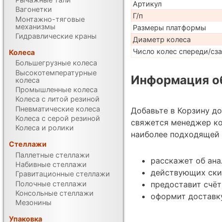
Артикул
Вагонетки
Г/п
Монтажно-тяговые
механизмы
Размеры платформы
Гидравлические краны
Диаметр колеса
Число колес спереди/сз
Колеса
Большегрузные колеса
Высокотемпературные
Информация об
колеса
Промышленные колеса
Колеса с литой резиной
Пневматические колеса
Добавьте в Корзину д
Колеса с серой резиной
свяжется менеджер ко
Колеса и ролики
наиболее подходящей 
Стеллажи
Паллетные стеллажи
расскажет об ана
Набивные стеллажи
действующих ски
Гравитационные стеллажи
Полочные стеллажи
предоставит счёт
Консольные стеллажи
оформит доставку
Мезонины
Упаковка