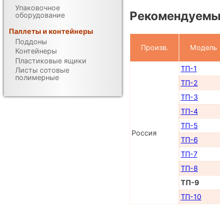
Упаковочное
Рекомендуемы
оборудование
Паллеты и контейнеры
Поддоны
Произв.
Модель
Контейнеры
Пластиковые ящики
ТП-1
Листы сотовые
полимерные
ТП-2
ТП-3
ТП-4
ТП-5
Россия
ТП-6
ТП-7
ТП-8
ТП-9
ТП-10