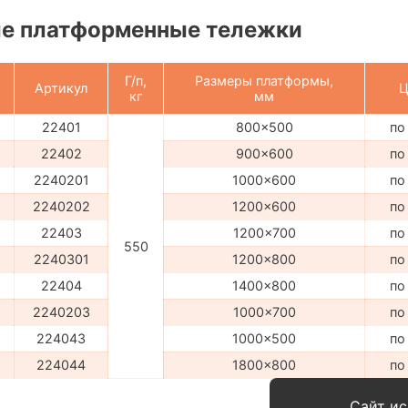
е платформенные тележки
Г/п,
Размеры платформы,
Артикул
Ц
кг
мм
22401
800x500
по
22402
900x600
по
2240201
1000x600
по
2240202
1200x600
по
22403
1200x700
по
550
2240301
1200x800
по
22404
1400x800
по
2240203
1000x700
по
224043
1000x500
по
224044
1800x800
по
Сайт ис