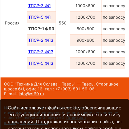
ТПСР-3 ФЛ
1000x600
по запросу
ТПСР-5 ФЛ
1200х700
по запросу
Россия
550
ТПСР-1 ФЛЗ
800х500
по запросу
ТПСР-2 ФЛЗ
900х600
по запросу
ТПСР-3 ФЛЗ
1000х600
по запросу
ТПСР-5 ФЛЗ
1200х700
по запросу
ООО "Техника Для Склада - Тверь" — Тверь, Старицкое
шоссе 6/1, офис 16,
тел.:
+7 (903) 801-56-06
,
E-mail:
info@pt69.ru
Сайт использует файлы cookie, обеспечивающие
Информация на сайте носит исключительно
информационный характер и ни при каких условиях не
его функционирование и анонимную статистику
является публичной офертой.
Политика
посещений. Продолжая использование сайта, вы
конфиденциальности
.
соглашаетесь с использованием файлов cookie и