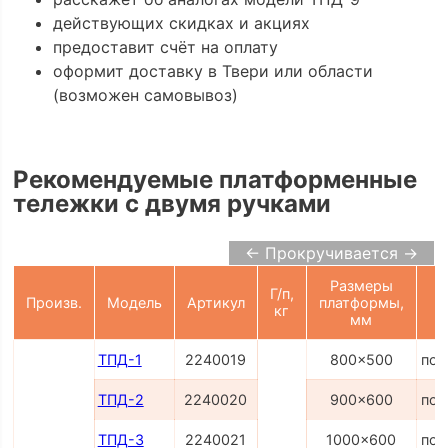
действующих скидках и акциях
предоставит счёт на оплату
оформит доставку в Твери или области
(возможен самовывоз)
Рекомендуемые платформенные
тележки с двумя ручками
← Прокручивается →
Размеры
Г/п,
Произв.
Модель
Артикул
платформы,
кг
мм
ТПД-1
2240019
800x500
по 
ТПД-2
2240020
900x600
по 
ТПД-3
2240021
1000x600
по 