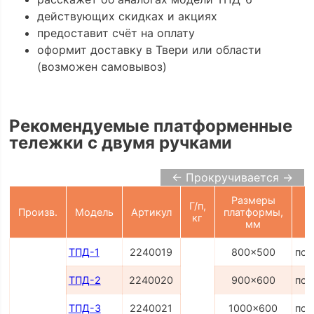
действующих скидках и акциях
предоставит счёт на оплату
оформит доставку в Твери или области
(возможен самовывоз)
Рекомендуемые платформенные
тележки с двумя ручками
← Прокручивается →
Размеры
Г/п,
Произв.
Модель
Артикул
платформы,
кг
мм
ТПД-1
2240019
800x500
по 
ТПД-2
2240020
900x600
по 
ТПД-3
2240021
1000x600
по 