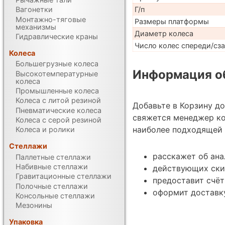
Г/п
Вагонетки
Монтажно-тяговые
Размеры платформы
механизмы
Диаметр колеса
Гидравлические краны
Число колес спереди/сз
Колеса
Большегрузные колеса
Информация об
Высокотемпературные
колеса
Промышленные колеса
Колеса с литой резиной
Добавьте в Корзину д
Пневматические колеса
свяжется менеджер ко
Колеса с серой резиной
наиболее подходящей 
Колеса и ролики
Стеллажи
расскажет об ана
Паллетные стеллажи
Набивные стеллажи
действующих ски
Гравитационные стеллажи
предоставит счёт
Полочные стеллажи
оформит доставку
Консольные стеллажи
Мезонины
Упаковка