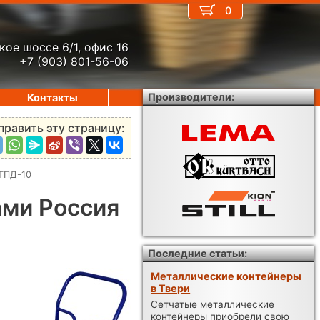
0
кое шоссе 6/1, офис 16
+7 (903) 801-56-06
Производители:
Контакты
править эту страницу:
 ТПД-10
ами Россия
Последние статьи:
Металлические контейнеры
в Твери
Сетчатые металлические
контейнеры приобрели свою