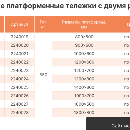
е платформенные тележки с двумя 
Г/п,
Размеры платформы,
Артикул
Ц
кг
мм
2240019
800x500
по
2240020
900x600
по
2240021
1000x600
по
2240022
1200x600
по
2240023
1200x700
по
550
2240024
1200x800
по
2240025
1400x800
по
2240026
1000x700
по
2240027
1000x500
по
2240028
1800x800
по
Сайт ис