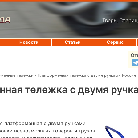
ДА
Тверь, Стариц
Новости
Статьи
Сервис
От
рменные тележки
›
Платформенная тележка с двумя ручками Россия
ная тележка с двумя ручк
я платформенная с двумя ручками
ровки всевозможных товаров и грузов.
озволяет эксплуатировать тележку по