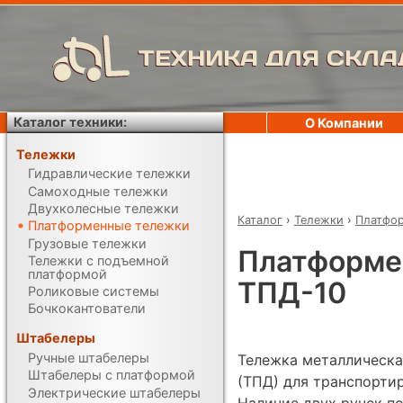
ТЕХНИКА ДЛЯ СКЛА
Каталог техники:
О Компании
Тележки
Гидравлические тележки
Самоходные тележки
Двухколесные тележки
Каталог
›
Тележки
›
Платфо
Платформенные тележки
Грузовые тележки
Платформен
Тележки с подъемной
платформой
ТПД-10
Роликовые системы
Бочкокантователи
Штабелеры
Ручные штабелеры
Тележка металлическа
Штабелеры с платформой
(ТПД) для транспорти
Электрические штабелеры
Наличие двух ручек п