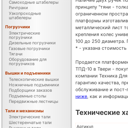
Самоходные штабелеры
принципу "тяни - толка
Ричтраки
Узкопроходные
ограниченном простра
штабелеры
платформы изготавлива
Погрузчики
металлический лист т
Электрические
крепления колес униве
погрузчики
100 до 250 диаметра. 
Дизельные погрузчики
* - указана стоимость 
Газовые погрузчики
Тягачи
Оборудование для
Продается платформен
погрузчиков
ТПД-10 в Твери - пок
Вышки и подъемники
компании Техника Для 
Телескопические вышки
гарантию качества, п
Ножничные подъемники
обслуживание и пост-
Подборщики заказов
Подъемные столы
ниже
, как и информац
Передвижные лестницы
Тали и механизмы
Технические х
Электрические тали
Шестеренчатые тали
Артикул
Рычажные тали