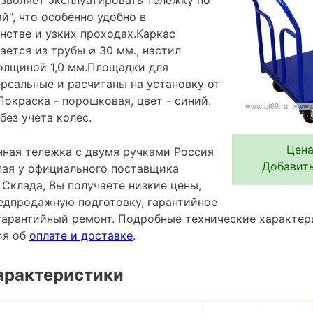
й", что особенно удобно в
нстве и узких проходах.Каркас
ется из трубы ⌀ 30 мм., настил
олщиной 1,0 мм.Площадки для
рсальные и расчитаны на установку от
Покраска - порошковая, цвет - синий.
без учета колес.
Цена
ная тележка с двумя ручками Россия
Добавить
упая у официального поставщика
Склада, Вы получаете низкие цены,
редпродажную подготовку, гарантийное
гарантийный ремонт. Подробные технические характе
ия об
оплате и доставке
.
арактеристики