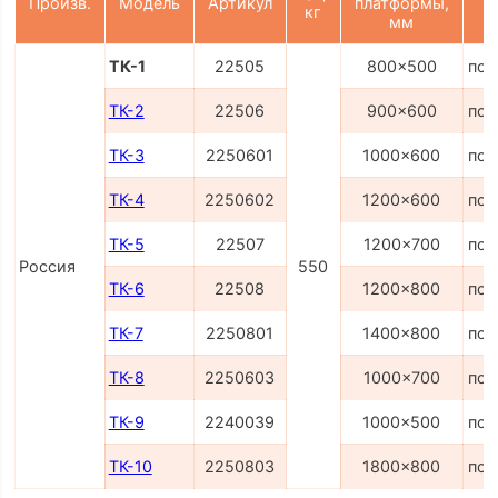
Произв.
Модель
Артикул
платформы,
кг
мм
ТК-1
22505
800x500
по 
ТК-2
22506
900x600
по 
ТК-3
2250601
1000x600
по 
ТК-4
2250602
1200x600
по 
ТК-5
22507
1200x700
по 
Россия
550
ТК-6
22508
1200x800
по 
ТК-7
2250801
1400x800
по 
ТК-8
2250603
1000x700
по 
ТК-9
2240039
1000x500
по 
ТК-10
2250803
1800x800
по 