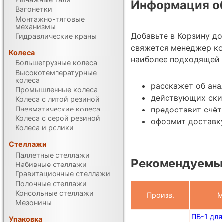
Информация об
Вагонетки
Монтажно-тяговые
механизмы
Добавьте в Корзину д
Гидравлические краны
свяжется менеджер ко
Колеса
наиболее подходящей 
Большегрузные колеса
Высокотемпературные
колеса
расскажет об ана
Промышленные колеса
действующих ски
Колеса с литой резиной
Пневматические колеса
предоставит счёт
Колеса с серой резиной
оформит доставку
Колеса и ролики
Стеллажи
Паллетные стеллажи
Рекомендуемые
Набивные стеллажи
Гравитационные стеллажи
Полочные стеллажи
Консольные стеллажи
Произв.
М
Мезонины
ПБ-1 для
Упаковка