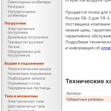
Самоходные штабелеры
Ричтраки
Узкопроходные
Продается полка для 
штабелеры
Россия ПБ-3 для ТЯ-3 
Погрузчики
поставщика компании 
Электрические
низкие цены, гарантию
погрузчики
гарантийное обслужив
Дизельные погрузчики
Подробные техническ
Газовые погрузчики
Тягачи
и информация об
опла
Оборудование для
погрузчиков
Вышки и подъемники
Телескопические вышки
Ножничные подъемники
Подборщики заказов
Технические х
Подъемные столы
Передвижные лестницы
Артикул
Тали и механизмы
Габаритные размеры
Электрические тали
Шестеренчатые тали
Рычажные тали