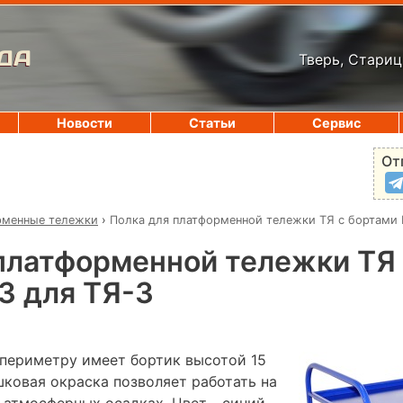
ДА
Тверь, Стариц
Новости
Статьи
Сервис
От
рменные тележки
›
Полка для платформенной тележки ТЯ с бортами 
платформенной тележки ТЯ 
3 для ТЯ-3
 периметру имеет бортик высотой 15
ковая окраска позволяет работать на
 атмосферных осадках. Цвет - синий.