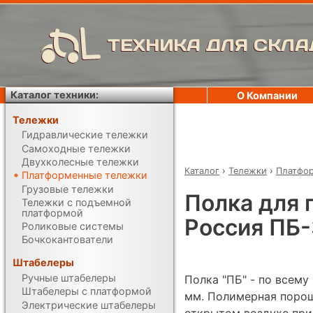
ТЕХНИКА ДЛЯ СКЛА
Каталог техники:
О Компании
Тележки
Гидравлические тележки
Самоходные тележки
Двухколесные тележки
Каталог
›
Тележки
›
Платфо
Платформенные тележки
Грузовые тележки
Полка для 
Тележки с подъемной
платформой
Россия ПБ-
Роликовые системы
Бочкокантователи
Штабелеры
Ручные штабелеры
Полка "ПБ" - по всему
Штабелеры с платформой
мм. Полимерная порош
Электрические штабелеры
открытом воздухе при