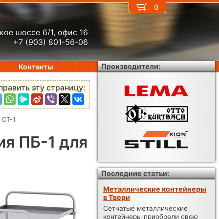
0
кое шоссе 6/1, офис 16
+7 (903) 801-56-06
Производители:
Контакты
править эту страницу:
 СТ-1
ия ПБ-1 для
Последние статьи:
Металлические контейнеры
в Твери
Сетчатые металлические
контейнеры приобрели свою