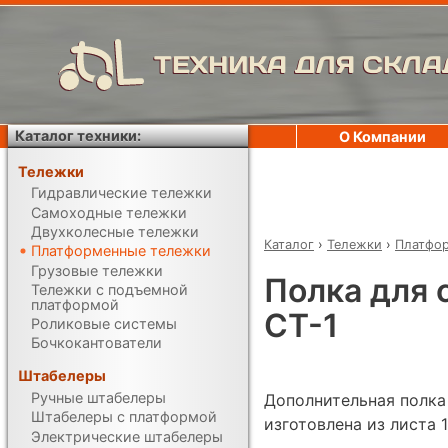
ТЕХНИКА ДЛЯ СКЛА
Каталог техники:
О Компании
Тележки
Гидравлические тележки
Самоходные тележки
Двухколесные тележки
Каталог
›
Тележки
›
Платфо
Платформенные тележки
Грузовые тележки
Полка для 
Тележки с подъемной
платформой
СТ-1
Роликовые системы
Бочкокантователи
Штабелеры
Ручные штабелеры
Дополнительная полка 
Штабелеры с платформой
изготовлена из листа 
Электрические штабелеры