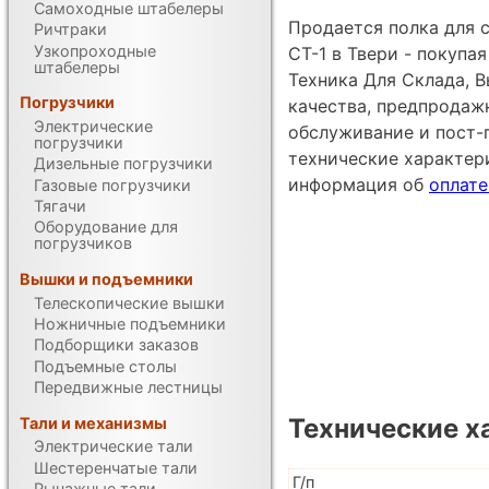
Самоходные штабелеры
Продается полка для 
Ричтраки
Узкопроходные
СТ-1 в Твери - покуп
штабелеры
Техника Для Склада, В
Погрузчики
качества, предпродаж
Электрические
обслуживание и пост-
погрузчики
технические характе
Дизельные погрузчики
информация об
оплате
Газовые погрузчики
Тягачи
Оборудование для
погрузчиков
Вышки и подъемники
Телескопические вышки
Ножничные подъемники
Подборщики заказов
Подъемные столы
Передвижные лестницы
Технические х
Тали и механизмы
Электрические тали
Шестеренчатые тали
Г/п
Рычажные тали