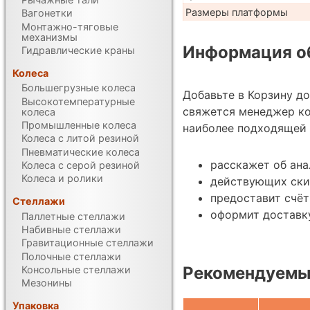
Размеры платформы
Вагонетки
Монтажно-тяговые
механизмы
Информация об
Гидравлические краны
Колеса
Большегрузные колеса
Добавьте в Корзину д
Высокотемпературные
свяжется менеджер ко
колеса
Промышленные колеса
наиболее подходящей 
Колеса с литой резиной
Пневматические колеса
расскажет об ана
Колеса с серой резиной
Колеса и ролики
действующих ски
предоставит счёт
Стеллажи
оформит доставку
Паллетные стеллажи
Набивные стеллажи
Гравитационные стеллажи
Полочные стеллажи
Рекомендуемые
Консольные стеллажи
Мезонины
Упаковка