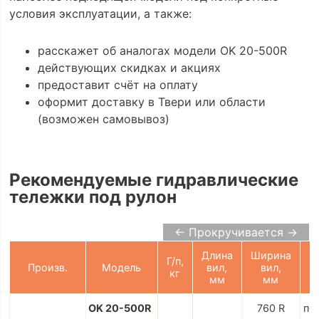
условия эксплуатации, а также:
расскажет об аналогах модели OK 20-500R
действующих скидках и акциях
предоставит счёт на оплату
оформит доставку в Твери или области
(возможен самовывоз)
Рекомендуемые гидравлические
тележки под рулон
← Прокручивается →
Длина
Ширина
Г/п,
Произв.
Модель
вил,
вил,
кг
мм
мм
OK 20-500R
760 R
по