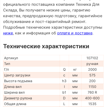
официального поставщика компании Техника Для
Склада, Вы получаете низкие цены, гарантию
качества, предпродажную подготовку, гарантийное
обслуживание и пост-гарантийный ремонт.
Подробные технические характеристики доступны
ниже
, как и информация об
оплате и доставке
.
Технические характеристики
Артикул
107102
Тип
ручная
Г/п
Q
кг
2000
Центр загрузки
c
мм
575
Высота подъема
h3
мм
200
Длина вил
l
мм
1150
Ширина вил
b1
мм
760 R
Диаметр рулона
D
мм
400-600
Общая длина
L
мм
1535