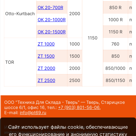
OK 20-700R
850 R
по
Otto-Kurtbach
2000
OK 20-1000R
1000 R
по
OK 20-1500R
1150 R
по
1150
ZT 1000
1000
760
по
ZT 1500
1500
850
по
TOR
ZT 2000
2000
850/1000
по
ZT 2500
2500
850/1150
по
ООО "Техника Для Склада - Тверь" — Тверь, Старицкое
шоссе 6/1, офис 16,
тел.:
+7 (903) 801-56-06
,
E-mail:
info@pt69.ru
Сайт использует файлы cookie, обеспечивающие
Информация на сайте носит исключительно
информационный характер и ни при каких условиях не
его функционирование и анонимную статистику