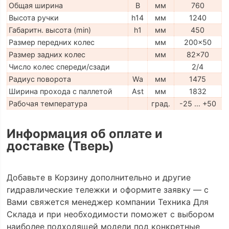
Общая ширина
B
мм
760
Высота ручки
h14
мм
1240
Габаритн. высота (min)
h1
мм
450
Размер передних колес
мм
200x50
Размер задних колес
мм
82x70
Число колес спереди/сзади
2/4
Радиус поворота
Wa
мм
1475
Ширина прохода с паллетой
Ast
мм
1832
Рабочая температура
град.
-25 … +50
Информация об оплате и
доставке (Тверь)
Добавьте в Корзину дополнительно и другие
гидравлические тележки и оформите заявку — с
Вами свяжется менеджер компании Техника Для
Склада и при необходимости поможет с выбором
наиболее подходящей модели под конкретные