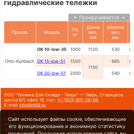
гидравлические тележки
← Прокручивается →
Длина
Ширина
Г/п,
Произв.
Модель
вил,
вил,
кг
мм
мм
OK 10-low-35
1000
1120
530
п
Otto-Kurtbach
OK 15-low-51
1500
685
п
1150
OK 20-low-51
2000
540
п
ООО "Техника Для Склада - Тверь" — Тверь, Старицкое
шоссе 6/1, офис 16,
тел.:
+7 (903) 801-56-06
,
E-mail:
info@pt69.ru
Сайт использует файлы cookie, обеспечивающие
Информация на сайте носит исключительно
информационный характер и ни при каких условиях не
его функционирование и анонимную статистику
является публичной офертой.
Политика
посещений. Продолжая использование сайта, вы