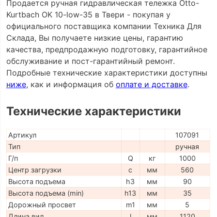
Продается ручная гидравлическая тележка Otto-
Kurtbach OK 10-low-35 в Твери - покупая у
официального поставщика компании Техника Для
Склада, Вы получаете низкие цены, гарантию
качества, предпродажную подготовку, гарантийное
обслуживание и пост-гарантийный ремонт.
Подробные технические характеристики доступны
ниже
, как и информация об
оплате и доставке
.
Технические характеристики
Артикул
107091
Тип
ручная
Г/п
Q
кг
1000
Центр загрузки
c
мм
560
Высота подъема
h3
мм
90
Высота подъема (min)
h13
мм
35
Дорожный просвет
m1
мм
5
Длина вил
l
мм
1120