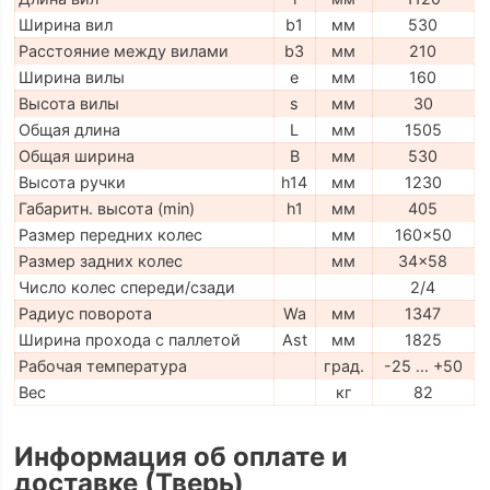
Ширина вил
b1
мм
530
Расстояние между вилами
b3
мм
210
Ширина вилы
e
мм
160
Высота вилы
s
мм
30
Общая длина
L
мм
1505
Общая ширина
B
мм
530
Высота ручки
h14
мм
1230
Габаритн. высота (min)
h1
мм
405
Размер передних колес
мм
160x50
Размер задних колес
мм
34x58
Число колес спереди/сзади
2/4
Радиус поворота
Wa
мм
1347
Ширина прохода с паллетой
Ast
мм
1825
Рабочая температура
град.
-25 … +50
Вес
кг
82
Информация об оплате и
доставке (Тверь)