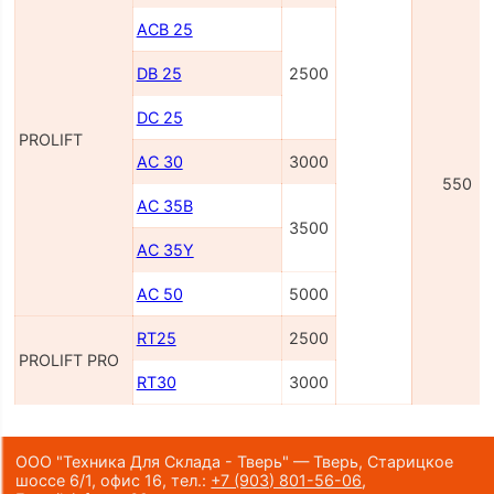
ACB 25
DB 25
2500
DC 25
PROLIFT
AC 30
3000
550
AC 35B
3500
AC 35Y
AC 50
5000
RT25
2500
PROLIFT PRO
RT30
3000
ООО "Техника Для Склада - Тверь" — Тверь, Старицкое
шоссе 6/1, офис 16,
тел.:
+7 (903) 801-56-06
,