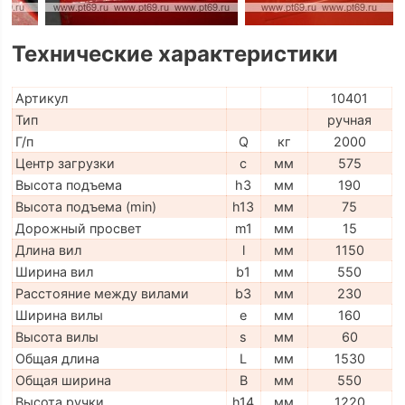
Технические характеристики
Артикул
10401
Тип
ручная
Г/п
Q
кг
2000
Центр загрузки
c
мм
575
Высота подъема
h3
мм
190
Высота подъема (min)
h13
мм
75
Дорожный просвет
m1
мм
15
Длина вил
l
мм
1150
Ширина вил
b1
мм
550
Расстояние между вилами
b3
мм
230
Ширина вилы
e
мм
160
Высота вилы
s
мм
60
Общая длина
L
мм
1530
Общая ширина
B
мм
550
Высота ручки
h14
мм
1220