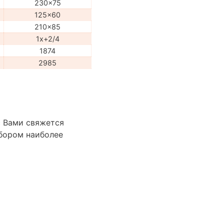
230x75
125x60
210x85
1x+2/4
1874
2985
с Вами свяжется
бором наиболее