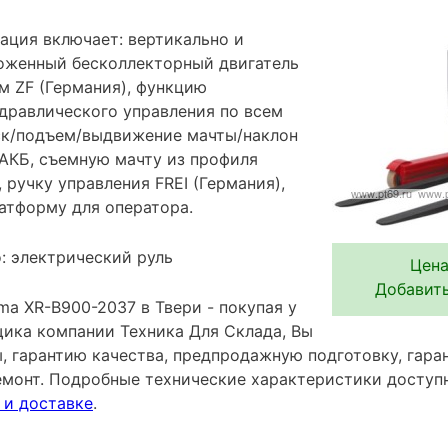
ация включает: вертикально и
оженный бесколлекторный двигатель
м ZF (Германия), функцию
дравлического управления по всем
ск/подъем/выдвижение мачты/наклон
 АКБ, съемную мачту из профиля
, ручку управления FREI (Германия),
латформу для оператора.
: электрический руль
Цена
Добавить
a XR-B900-2037 в Твери - покупая у
ика компании Техника Для Склада, Вы
ы, гарантию качества, предпродажную подготовку, гар
емонт. Подробные технические характеристики досту
 и доставке
.