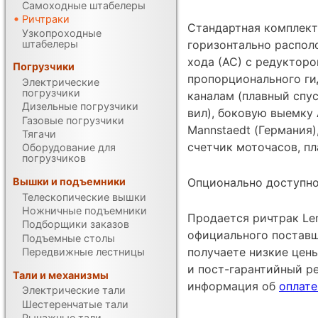
Самоходные штабелеры
Ричтраки
Стандартная комплект
Узкопроходные
штабелеры
горизонтально распол
хода (АС) с редукторо
Погрузчики
пропорционального ги
Электрические
погрузчики
каналам (плавный спу
Дизельные погрузчики
вил), боковую выемку
Газовые погрузчики
Mannstaedt (Германия)
Тягачи
счетчик моточасов, п
Оборудование для
погрузчиков
Опционально доступно
Вышки и подъемники
Телескопические вышки
Ножничные подъемники
Продается ричтрак Lem
Подборщики заказов
официального поставщ
Подъемные столы
получаете низкие цен
Передвижные лестницы
и пост-гарантийный р
Тали и механизмы
информация об
оплате
Электрические тали
Шестеренчатые тали
Рычажные тали