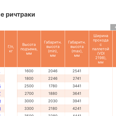
е ричтраки
Ширина
прохода
Габаритн.
Габаритн.
Высота
с
Г/п,
высота
высота
подъема,
паллетой
кг
(min),
(max),
мм
(VDI
мм
мм
2198),
мм
6
1600
2046
2541
8
1800
2246
2741
5
2500
1780
3441
7
2700
1880
3641
0
3000
2030
3941
3
3300
2180
4241
5
3500
2280
4441