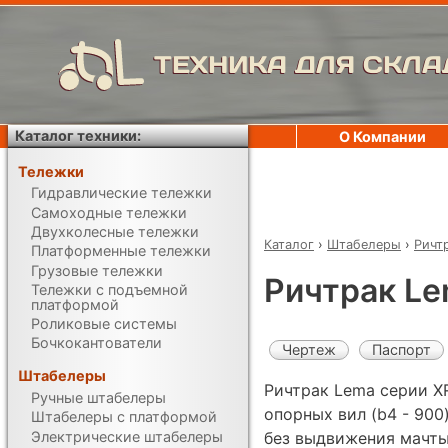
ТЕХНИКА ДЛЯ СКЛА
Каталог техники:
О Компании
Тележки
Гидравлические тележки
Самоходные тележки
Двухколесные тележки
Каталог
›
Штабелеры
›
Ричт
Платформенные тележки
Грузовые тележки
Ричтрак L
Тележки с подъемной
платформой
Роликовые системы
Бочкокантователи
Чертеж
Паспорт
Штабелеры
Ричтрак Lema серии X
Ручные штабелеры
опорных вил (b4 - 900
Штабелеры с платформой
Электрические штабелеры
без выдвижения мачты