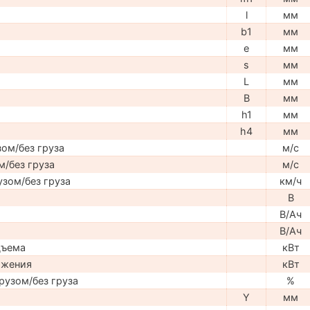
l
мм
b1
мм
e
мм
s
мм
L
мм
B
мм
h1
мм
h4
мм
ом/без груза
м/с
м/без груза
м/с
узом/без груза
км/ч
В
В/Ач
В/Ач
дъема
кВт
ижения
кВт
рузом/без груза
%
Y
мм