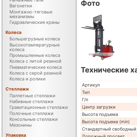
Фото
Вагонетки
Монтажно-тяговые
механизмы
Гидравлические краны
Колеса
Большегрузные колеса
Высокотемпературные
колеса
Промышленные колеса
Колеса с литой резиной
Пневматические колеса
Технические х
Колеса с серой резиной
Колеса и ролики
Артикул
Стеллажи
Тип
Паллетные стеллажи
Г/п
Набивные стеллажи
Центр загрузки
Гравитационные стеллажи
Полочные стеллажи
Высота подъема
Консольные стеллажи
Высота подъема (min)
Мезонины
Стандартный свободный
Упаковка
Дорожный просвет