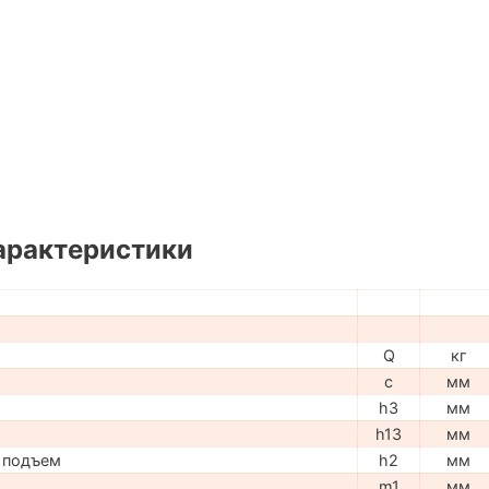
арактеристики
Q
кг
c
мм
h3
мм
h13
мм
 подъем
h2
мм
m1
мм