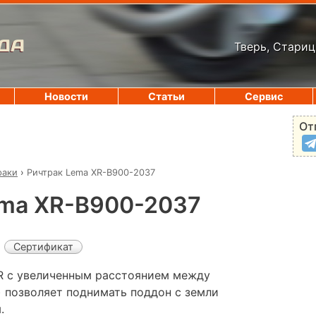
ДА
Тверь, Стариц
Новости
Статьи
Сервис
От
раки
›
Ричтрак Lema XR-B900-2037
ema XR-B900-2037
Сертификат
R с увеличенным расстоянием между
) позволяет поднимать поддон с земли
.