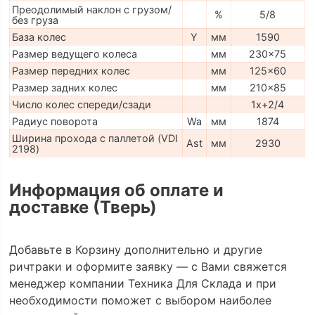
Преодолимый наклон с грузом/
%
5/8
без груза
База колес
Y
мм
1590
Размер ведущего колеса
мм
230x75
Размер передних колес
мм
125x60
Размер задних колес
мм
210x85
Число колес спереди/сзади
1x+2/4
Радиус поворота
Wa
мм
1874
Ширина прохода с паллетой (VDI
Ast
мм
2930
2198)
Информация об оплате и
доставке (Тверь)
Добавьте в Корзину дополнительно и другие
ричтраки и оформите заявку — с Вами свяжется
менеджер компании Техника Для Склада и при
необходимости поможет с выбором наиболее