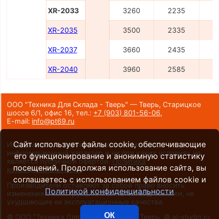
XR-2033
3260
2235
4
XR-2035
3500
2335
4
XR-2037
3660
2435
4
XR-2040
3960
2585
4
ООО "Техника Для Склада - Тверь" — Тверь, Старицкое
шоссе 6/1, офис 16,
тел.:
+7 (903) 801-56-06
,
E-mail:
info@pt69.ru
Сайт использует файлы cookie, обеспечивающие
Информация на сайте носит исключительно
информационный характер и ни при каких условиях не
его функционирование и анонимную статистику
является публичной офертой.
Политика
посещений. Продолжая использование сайта, вы
конфиденциальности
.
соглашаетесь с использованием файлов cookie и
Производители оставляют за собой право вносить
Политикой конфиденциальности
изменения в конструкцию и внешний вид техники, не
ухудшающие ее эксплуатационные качества.
ОК
©
ООО "Техника Для Склада - Тверь", Тверь
, ©
al-studio.ru
,