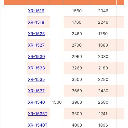
XR-1516
1560
2046
2
XR-1518
1760
2246
2
XR-1525
2460
1780
3
XR-1527
2700
1880
3
XR-1530
2960
2030
3
XR-1533
3260
2180
4
XR-1535
3500
2280
4
XR-1537
3660
2430
4
XR-1540
1500
3960
2580
4
XR-1535T
3500
1741
4
XR-1540T
4000
1896
4