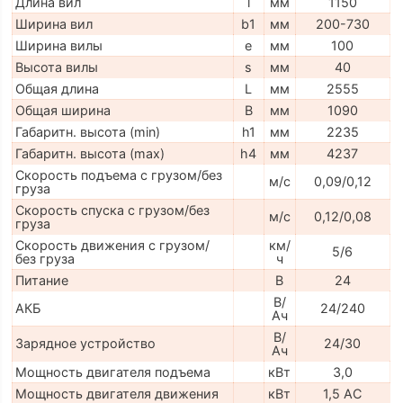
Длина вил
l
мм
1150
Ширина вил
b1
мм
200-730
Ширина вилы
e
мм
100
Высота вилы
s
мм
40
Общая длина
L
мм
2555
Общая ширина
B
мм
1090
Габаритн. высота (min)
h1
мм
2235
Габаритн. высота (max)
h4
мм
4237
Скорость подъема с грузом/без
м/с
0,09/0,12
груза
Скорость спуска с грузом/без
м/с
0,12/0,08
груза
Скорость движения с грузом/
км/
5/6
без груза
ч
Питание
В
24
В/
АКБ
24/240
Ач
В/
Зарядное устройство
24/30
Ач
Мощность двигателя подъема
кВт
3,0
Мощность двигателя движения
кВт
1,5 AC