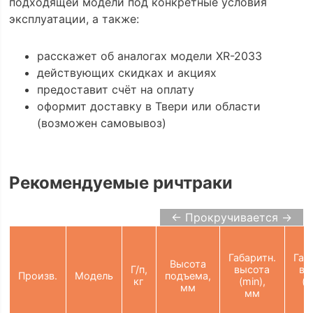
подходящей модели под конкретные условия
эксплуатации, а также:
расскажет об аналогах модели XR-2033
действующих скидках и акциях
предоставит счёт на оплату
оформит доставку в Твери или области
(возможен самовывоз)
Рекомендуемые ричтраки
← Прокручивается →
Габаритн.
Габ
Высота
Г/п,
высота
вы
Произв.
Модель
подъема,
кг
(min),
(m
мм
мм