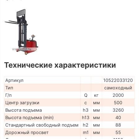
Технические характеристики
Артикул
10522033120
Тип
самоходный
Г/п
Q
кг
2000
Центр загрузки
c
мм
500
Высота подъема
h3
мм
3260
Высота подъема (min)
h13
мм
40
Стандартный свободный подъем
h2
мм
88
Дорожный просвет
m1
мм
55