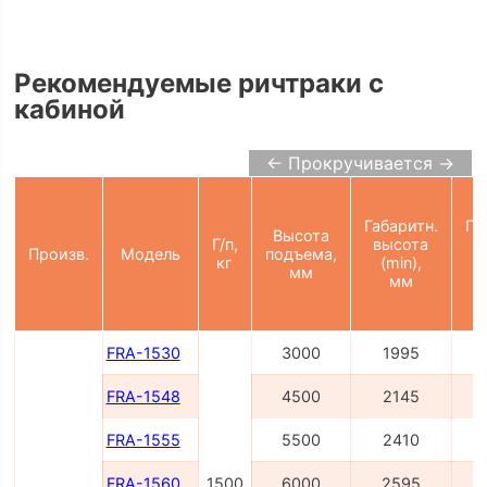
Рекомендуемые ричтраки с
кабиной
← Прокручивается →
Габаритн.
Га
Высота
Г/п,
высота
в
Произв.
Модель
подъема,
кг
(min),
(
мм
мм
FRA-1530
3000
1995
FRA-1548
4500
2145
FRA-1555
5500
2410
FRA-1560
1500
6000
2595