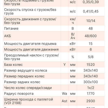
Скорость подъема с грузом/
м/с
0,35/0,39
без груза
Скорость спуска с грузом/без
м/с
0,41/0,45
груза
Скорость движения с грузом/
км/
10/14
без груза
ч
Питание
В
48
В/
АКБ
48/600
Ач
Мощность двигателя подъема
кВт
15
Мощность двигателя движения
кВт
6
Преодолимый наклон с грузом/
%
5/8
без груза
База колес
Y
мм
1520
Размер ведущего колеса
мм
343х140
Размер передних колес
мм
343х140
Размер задних колес
мм
300х100
Число колес спереди/сзади
1х/2
Радиус поворота
Wa
мм
1770
Ширина прохода с паллетой
Ast
мм
2930
(VDI 2198)