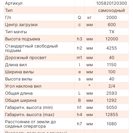
Артикул
105820120300
Тип
самоходный
Г/п
Q
кг
2000
Центр загрузки
c
мм
600
Тип мачты
TX
Высота подъема
h3
мм
12000
Стандартный свободный
h2
мм
4255
подъем
Дорожный просвет
m1
мм
40
Длина вил
l
мм
1150
Ширина вилы
e
мм
100
Высота вилы
s
мм
40
Угол наклона вил
°
2/4
Общая длина
L
мм
2593
Общая ширина
B
мм
1292
Габаритн. высота (min)
h1
мм
5050
Габаритн. высота (max)
h4
мм
12855
Расстояние от земли до
h7
мм
1080
сиденья оператора