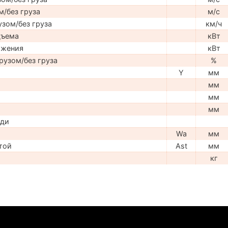
м/без груза
м/с
узом/без груза
км/ч
дъема
кВт
ижения
кВт
рузом/без груза
%
Y
мм
мм
мм
мм
ади
Wa
мм
той
Ast
мм
кг