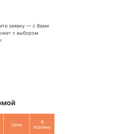
ите заявку — с Вами
ожет с выбором
:
рмой
В
Цена
Корзину