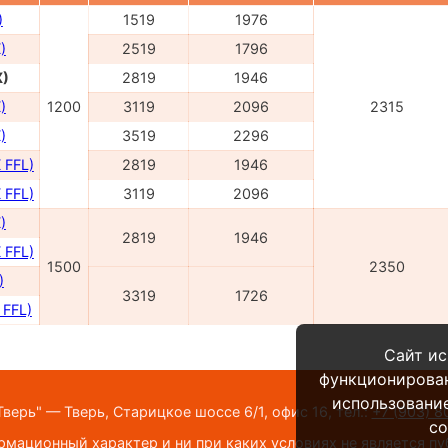
)
1519
1976
)
2519
1796
X)
2819
1946
)
1200
3119
2096
2315
)
3519
2296
 FFL)
2819
1946
 FFL)
3119
2096
)
2819
1946
 FFL)
1500
2350
)
3319
1726
 FFL)
Сайт ис
функционирова
использование
верь" — Тверь, Старицкое шоссе 6/1, офис 16,
тел.:
+7 (903) 8
co
мационный характер и ни при каких условиях не является п