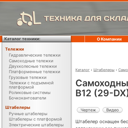
ТЕХНИКА ДЛЯ СКЛА
Каталог техники:
О Компании
Тележки
Гидравлические тележки
Самоходные тележки
Двухколесные тележки
Каталог
›
Штабелеры
›
Само
Платформенные тележки
Грузовые тележки
Самоходный
Тележки с подъемной
платформой
B12 (29-DX
Роликовые системы
Бочкокантователи
Штабелеры
Чертеж
Видео
Ручные штабелеры
Штабелеры с платформой
Штабелер оснащен бес
Электрические штабелеры