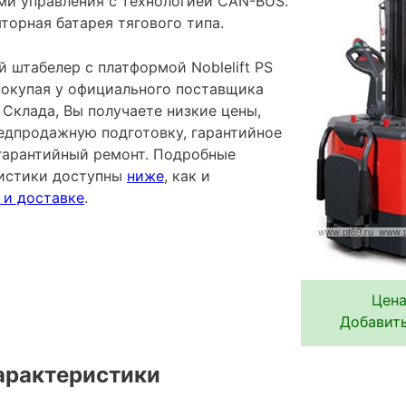
и управления с технологией CAN-BUS.
торная батарея тягового типа.
 штабелер с платформой Noblelift PS
 покупая у официального поставщика
Склада, Вы получаете низкие цены,
редпродажную подготовку, гарантийное
гарантийный ремонт. Подробные
ристики доступны
ниже
, как и
 и доставке
.
Цена
Добавить
арактеристики