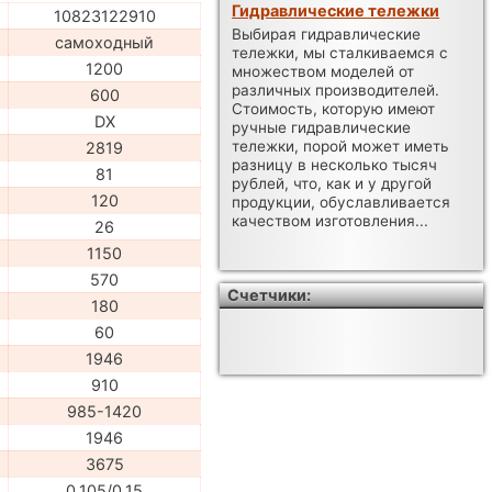
Гидравлические тележки
10823122910
Выбирая гидравлические
самоходный
тележки, мы сталкиваемся с
1200
множеством моделей от
различных производителей.
600
Стоимость, которую имеют
DX
ручные гидравлические
тележки, порой может иметь
2819
разницу в несколько тысяч
81
рублей, что, как и у другой
120
продукции, обуславливается
качеством изготовления...
26
1150
570
Счетчики:
180
60
1946
910
985-1420
1946
3675
0,105/0,15