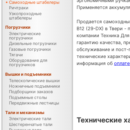
эргономичными ручкам
Самоходные штабелеры
Применяется аккумуля
Ричтраки
Узкопроходные
штабелеры
Продается самоходный
Погрузчики
B12 (29-DX) в Твери -
Электрические
компании Техника Для 
погрузчики
гарантию качества, п
Дизельные погрузчики
обслуживание и пост-
Газовые погрузчики
Тягачи
технические характе
Оборудование для
информация об
оплате
погрузчиков
Вышки и подъемники
Телескопические вышки
Ножничные подъемники
Подборщики заказов
Подъемные столы
Передвижные лестницы
Тали и механизмы
Технические х
Электрические тали
Шестеренчатые тали
Рычажные тали