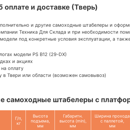
 оплате и доставке (Тверь)
ополнительно и другие самоходные штабелеры и оформ
мпании Техника Для Склада и при необходимости пом
модели под конкретные условия эксплуатации, а также
логах модели PS B12 (29-DX)
дках и акциях
 на оплату
 в Твери или области (возможен самовывоз)
е самоходные штабелеры с платфо
Высота
Габаритн.
Ширина прохода
Г/п,
подъема,
высота (min),
с паллетой,
кг
мм
мм
мм