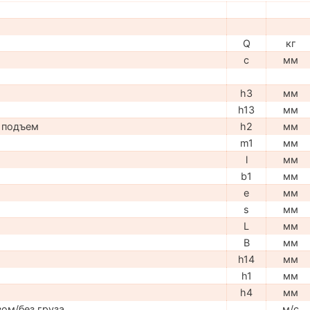
Q
кг
c
мм
h3
мм
h13
мм
 подъем
h2
мм
m1
мм
l
мм
b1
мм
e
мм
s
мм
L
мм
B
мм
h14
мм
h1
мм
h4
мм
ом/без груза
м/с