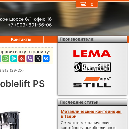
0
кое шоссе 6/1, офис 16
+7 (903) 801-56-06
Производители:
Контакты
править эту страницу:
 B12 (29-DX)
lelift PS
Последние статьи:
Металлические контейнеры
в Твери
Сетчатые металлические
контейнеры приобрели свою