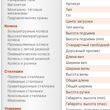
Артикул
Вагонетки
Монтажно-тяговые
Тип
механизмы
Г/п
Гидравлические краны
Центр загрузки
Колеса
Тип мачты
Большегрузные колеса
Высота подъема
Высокотемпературные
Высота подъема (min)
колеса
Промышленные колеса
Стандартный свободный
Колеса с литой резиной
Дорожный просвет
Пневматические колеса
Длина вил
Колеса с серой резиной
Ширина вил
Колеса и ролики
Ширина вилы
Стеллажи
Высота вилы
Паллетные стеллажи
Общая длина
Набивные стеллажи
Общая ширина
Гравитационные стеллажи
Полочные стеллажи
Высота ручки
Консольные стеллажи
Габаритн. высота (min)
Мезонины
Габаритн. высота (max)
Упаковка
Скорость подъема с груз