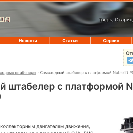
ДА
Тверь, Стариц
Новости
Статьи
Сервис
От
ходные штабелеры
›
Самоходный штабелер с платформой Noblelift PS
 штабелер с платформой Nob
)
коллекторным двигателем движения,