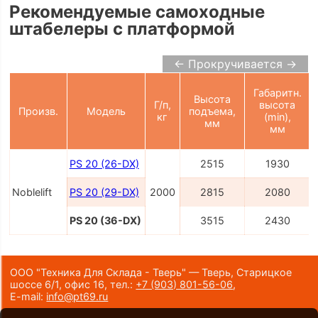
Рекомендуемые самоходные
штабелеры с платформой
← Прокручивается →
Габаритн.
Высота
Г/п,
высота
Произв.
Модель
подъема,
кг
(min),
мм
мм
PS 20 (26-DX)
2515
1930
Noblelift
PS 20 (29-DX)
2000
2815
2080
PS 20 (36-DX)
3515
2430
ООО "Техника Для Склада - Тверь" — Тверь, Старицкое
шоссе 6/1, офис 16,
тел.:
+7 (903) 801-56-06
,
E-mail:
info@pt69.ru