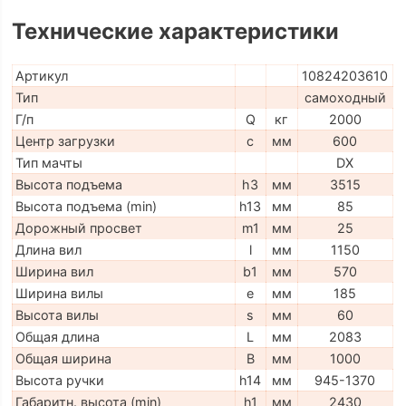
Технические характеристики
Артикул
10824203610
Тип
самоходный
Г/п
Q
кг
2000
Центр загрузки
c
мм
600
Тип мачты
DX
Высота подъема
h3
мм
3515
Высота подъема (min)
h13
мм
85
Дорожный просвет
m1
мм
25
Длина вил
l
мм
1150
Ширина вил
b1
мм
570
Ширина вилы
e
мм
185
Высота вилы
s
мм
60
Общая длина
L
мм
2083
Общая ширина
B
мм
1000
Высота ручки
h14
мм
945-1370
Габаритн. высота (min)
h1
мм
2430