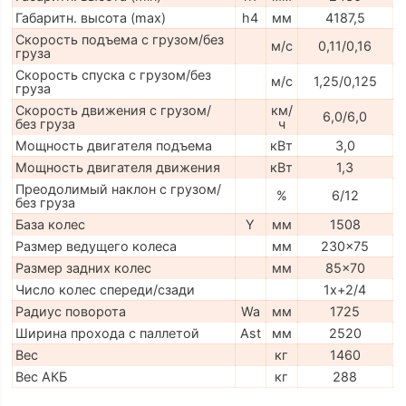
Габаритн. высота (max)
h4
мм
4187,5
Скорость подъема с грузом/без
м/с
0,11/0,16
груза
Скорость спуска с грузом/без
м/с
1,25/0,125
груза
Скорость движения с грузом/
км/
6,0/6,0
без груза
ч
Мощность двигателя подъема
кВт
3,0
Мощность двигателя движения
кВт
1,3
Преодолимый наклон с грузом/
%
6/12
без груза
База колес
Y
мм
1508
Размер ведущего колеса
мм
230x75
Размер задних колес
мм
85x70
Число колес спереди/сзади
1x+2/4
Радиус поворота
Wa
мм
1725
Ширина прохода с паллетой
Ast
мм
2520
Вес
кг
1460
Вес АКБ
кг
288