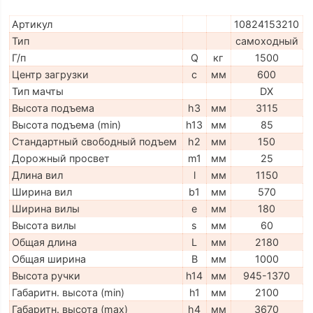
Артикул
10824153210
Тип
самоходный
Г/п
Q
кг
1500
Центр загрузки
c
мм
600
Тип мачты
DX
Высота подъема
h3
мм
3115
Высота подъема (min)
h13
мм
85
Стандартный свободный подъем
h2
мм
150
Дорожный просвет
m1
мм
25
Длина вил
l
мм
1150
Ширина вил
b1
мм
570
Ширина вилы
e
мм
180
Высота вилы
s
мм
60
Общая длина
L
мм
2180
Общая ширина
B
мм
1000
Высота ручки
h14
мм
945-1370
Габаритн. высота (min)
h1
мм
2100
Габаритн. высота (max)
h4
мм
3670