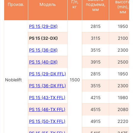
Г/п,
высота
Произв.
Модель
подъема,
кг
(min),
мм
мм
PS 15 (29-DX)
2815
1950
PS 15 (32-DX)
3115
2100
PS 15 (36-DX)
3515
2300
PS 15 (40-DX)
3915
2500
PS 15 (29-DX FFL)
2815
1950
Noblelift
1500
PS 15 (36-DX FFL)
3515
2300
PS 15 (43-TX FFL)
4215
1980
PS 15 (46-TX FFL)
4515
2080
PS 15 (50-TX FFL)
4915
2220