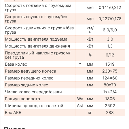
Скорость подъема с грузом/без
м/с
0,141/0,212
груза
Скорость спуска с грузом/без
м/с
0,227/0,178
груза
Скорость движения с грузом/без
км/
6,0/6,0
груза
ч
Мощность двигателя подъема
кВт
3,0
Мощность двигателя движения
кВт
1,3
Преодолимый наклон с грузом/
%
6/12
без груза
База колес
Y
мм
1519
Размер ведущего колеса
мм
230x75
Размер передних колес
мм
124x60
Размер задних колес
мм
80х70
Число колес спереди/сзади
1x+2/4
Радиус поворота
Wa
мм
1806
Ширина прохода с паллетой
Ast
мм
2592
Вес АКБ
кг
288