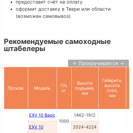
предоставит счёт на оплату
оформит доставку в Твери или области
(возможен самовывоз)
Рекомендуемые самоходные
штабелеры
← Прокручивается →
Габаритн.
Высота
Г/п,
высота
Произв.
Модель
подъема,
п
кг
(min),
мм
мм
EXV 10 Basic
1462-1912
1000
EXV 10
2024-4224