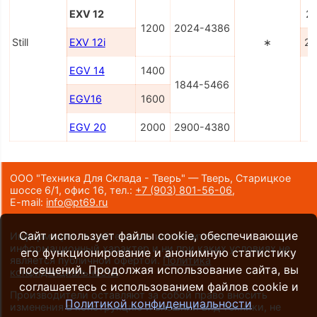
EXV 12
2
1200
2024-4386
Still
EXV 12i
∗
22
EGV 14
1400
1844-5466
EGV16
1600
EGV 20
2000
2900-4380
ООО "Техника Для Склада - Тверь" — Тверь, Старицкое
шоссе 6/1, офис 16,
тел.:
+7 (903) 801-56-06
,
E-mail:
info@pt69.ru
Сайт использует файлы cookie, обеспечивающие
Информация на сайте носит исключительно
информационный характер и ни при каких условиях не
его функционирование и анонимную статистику
является публичной офертой.
Политика
посещений. Продолжая использование сайта, вы
конфиденциальности
.
соглашаетесь с использованием файлов cookie и
Производители оставляют за собой право вносить
Политикой конфиденциальности
изменения в конструкцию и внешний вид техники, не