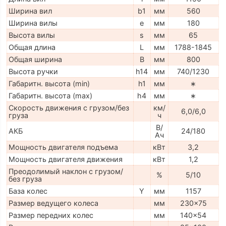
Ширина вил
b1
мм
560
Ширина вилы
e
мм
180
Высота вилы
s
мм
65
Общая длина
L
мм
1788-1845
Общая ширина
B
мм
800
Высота ручки
h14
мм
740/1230
Габаритн. высота (min)
h1
мм
∗
Габаритн. высота (max)
h4
мм
∗
Скорость движения с грузом/без
км/
6,0/6,0
груза
ч
В/
АКБ
24/180
Ач
Мощность двигателя подъема
кВт
3,2
Мощность двигателя движения
кВт
1,2
Преодолимый наклон с грузом/
%
5/10
без груза
База колес
Y
мм
1157
Размер ведущего колеса
мм
230x75
Размер передних колес
мм
140x54