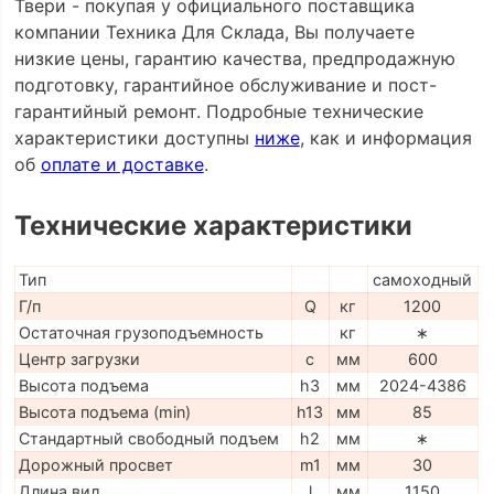
Твери - покупая у официального поставщика
компании Техника Для Склада, Вы получаете
низкие цены, гарантию качества, предпродажную
подготовку, гарантийное обслуживание и пост-
гарантийный ремонт. Подробные технические
характеристики доступны
ниже
, как и информация
об
оплате и доставке
.
Технические характеристики
Тип
самоходный
Г/п
Q
кг
1200
Остаточная грузоподъемность
кг
∗
Центр загрузки
c
мм
600
Высота подъема
h3
мм
2024-4386
Высота подъема (min)
h13
мм
85
Стандартный свободный подъем
h2
мм
∗
Дорожный просвет
m1
мм
30
Длина вил
l
мм
1150