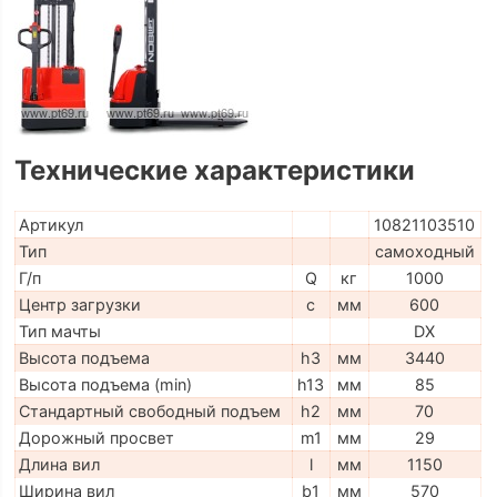
Технические характеристики
Артикул
10821103510
Тип
самоходный
Г/п
Q
кг
1000
Центр загрузки
c
мм
600
Тип мачты
DX
Высота подъема
h3
мм
3440
Высота подъема (min)
h13
мм
85
Стандартный свободный подъем
h2
мм
70
Дорожный просвет
m1
мм
29
Длина вил
l
мм
1150
Ширина вил
b1
мм
570