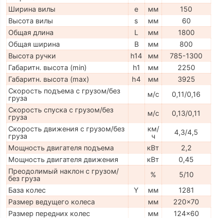
Ширина вилы
e
мм
150
Высота вилы
s
мм
60
Общая длина
L
мм
1800
Общая ширина
B
мм
800
Высота ручки
h14
мм
785-1300
Габаритн. высота (min)
h1
мм
2250
Габаритн. высота (max)
h4
мм
3925
Скорость подъема с грузом/без
м/с
0,11/0,16
груза
Скорость спуска с грузом/без
м/с
0,13/0,11
груза
Скорость движения с грузом/без
км/
4,3/4,5
груза
ч
Мощность двигателя подъема
кВт
2,2
Мощность двигателя движения
кВт
0,45
Преодолимый наклон с грузом/
%
5/10
без груза
База колес
Y
мм
1281
Размер ведущего колеса
мм
220x70
Размер передних колес
мм
124x60