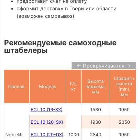
предоставит счёт на оплату
оформит доставку в Твери или области
(возможен самовывоз)
Рекомендуемые самоходные
штабелеры
← Прокручивается →
Габаритн.
Высота
Г/п,
высота
Произв.
Модель
подъема,
кг
(min),
мм
мм
ECL 10 (16-SX)
1530
1950
ECL 10 (20-SX)
1930
2350
Noblelift
ECL 10 (29-DX)
1000
2840
1950